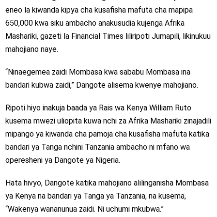
eneo la kiwanda kipya cha kusafisha mafuta cha mapipa
650,000 kwa siku ambacho anakusudia kujenga Afrika
Mashariki, gazeti la Financial Times liliripoti Jumapili, likinukuu
mahojiano naye.
“Ninaegemea zaidi Mombasa kwa sababu Mombasa ina
bandari kubwa zaidi,” Dangote alisema kwenye mahojiano.
Ripoti hiyo inakuja baada ya Rais wa Kenya William Ruto
kusema mwezi uliopita kuwa nchi za Afrika Mashariki zinajadili
mipango ya kiwanda cha pamoja cha kusafisha mafuta katika
bandari ya Tanga nchini Tanzania ambacho ni mfano wa
operesheni ya Dangote ya Nigeria.
Hata hivyo, Dangote katika mahojiano alilinganisha Mombasa
ya Kenya na bandari ya Tanga ya Tanzania, na kusema,
“Wakenya wananunua zaidi. Ni uchumi mkubwa.”