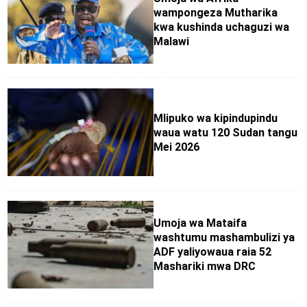
wampongeza Mutharika
kwa kushinda uchaguzi wa
Malawi
Mlipuko wa kipindupindu
waua watu 120 Sudan tangu
Mei 2026
Umoja wa Mataifa
washtumu mashambulizi ya
ADF yaliyowaua raia 52
Mashariki mwa DRC