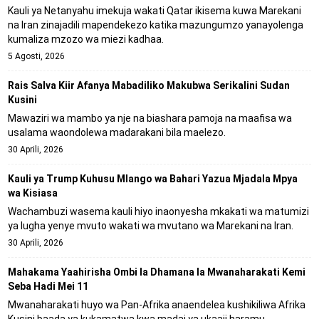
Kauli ya Netanyahu imekuja wakati Qatar ikisema kuwa Marekani
na Iran zinajadili mapendekezo katika mazungumzo yanayolenga
kumaliza mzozo wa miezi kadhaa.
5 Agosti, 2026
Rais Salva Kiir Afanya Mabadiliko Makubwa Serikalini Sudan
Kusini
Mawaziri wa mambo ya nje na biashara pamoja na maafisa wa
usalama waondolewa madarakani bila maelezo.
30 Aprili, 2026
Kauli ya Trump Kuhusu Mlango wa Bahari Yazua Mjadala Mpya
wa Kisiasa
Wachambuzi wasema kauli hiyo inaonyesha mkakati wa matumizi
ya lugha yenye mvuto wakati wa mvutano wa Marekani na Iran.
30 Aprili, 2026
Mahakama Yaahirisha Ombi la Dhamana la Mwanaharakati Kemi
Seba Hadi Mei 11
Mwanaharakati huyo wa Pan-Afrika anaendelea kushikiliwa Afrika