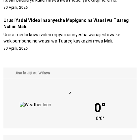
Kusini baada ya kukamatwa kwa madai ya ukaaji haramu.
30 Aprili, 2026
Urusi Yadai Video Inaonyesha Mapigano na Waasi wa Tuareg
Nchini Mali.
Urusi imedai kuwa video mpya inaonyesha wanajeshi wake
wakipambana na waasi wa Tuareg kaskazini mwa Mali.
30 Aprili, 2026
,
0°
0°
0°