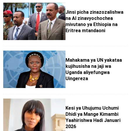
Jinsi picha zinazozalishwa
na AI zinavyochochea
mivutano ya Ethiopia na
Eritrea mtandaoni
Mahakama ya UN yakataa
kujihusisha na jaji wa
Uganda aliyefungwa
Uingereza
Kesi ya Uhujumu Uchumi
Dhidi ya Mange Kimambi
Yaahirishwa Hadi Januari
2026