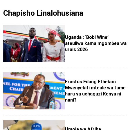
Chapisho Linalohusiana
Uganda : ‘Bobi Wine’
ateuliwa kama mgombea wa
urais 2026
Erastus Edung Ethekon
Mwenyekiti mteule wa tume
huru ya uchaguzi Kenya ni
nani?
Umoja wa Afrika