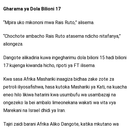
Gharama ya Dola Bilioni 17
“Mpira uko mikononi mwa Rais Ruto,” alisema.
“Chochote ambacho Rais Ruto atasema ndicho nitafanya,”
aliongeza.
Dangote alikadiria kuwa ingegharimu dola bilioni 15 hadi bilioni
17 kujenga kiwanda hicho, ripoti ya FT ilisema.
Kwa sasa Afrika Mashariki inaagiza bidhaa zake zote za
petroli iliyosafishwa, hasa kutoka Mashariki ya Kati, na kuacha
eneo hilo likiwa hatarini kwa usumbufu wa usambazaji na
ongezeko la bei ambalo limeonekana wakati wa vita vya
Marekani na Israel dhidi ya Iran.
Tajiri zaidi barani Afrika Aliko Dangote, katika mkutano wa