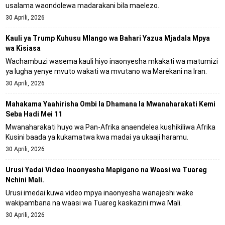
usalama waondolewa madarakani bila maelezo.
30 Aprili, 2026
Kauli ya Trump Kuhusu Mlango wa Bahari Yazua Mjadala Mpya
wa Kisiasa
Wachambuzi wasema kauli hiyo inaonyesha mkakati wa matumizi
ya lugha yenye mvuto wakati wa mvutano wa Marekani na Iran.
30 Aprili, 2026
Mahakama Yaahirisha Ombi la Dhamana la Mwanaharakati Kemi
Seba Hadi Mei 11
Mwanaharakati huyo wa Pan-Afrika anaendelea kushikiliwa Afrika
Kusini baada ya kukamatwa kwa madai ya ukaaji haramu.
30 Aprili, 2026
Urusi Yadai Video Inaonyesha Mapigano na Waasi wa Tuareg
Nchini Mali.
Urusi imedai kuwa video mpya inaonyesha wanajeshi wake
wakipambana na waasi wa Tuareg kaskazini mwa Mali.
30 Aprili, 2026