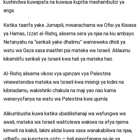
kushindwa kuwapata na kuwaua kupitia mashambulizi ya
anga.
Katika taarifa yake Jumapili, mwanachama wa Ofisi ya Kisiasa
ya Hamas, Izzat al-Rishq, alisema sera ya njaa na kiu ambayo
Netanyahu na “serikali yake dhalimu” wameweka dhidi ya
watu wa Gaza sasa inaathiri pia mateka wa Israeli. Alilaumu
kikamilifu serikali ya Israeli kwa hali ya mateka hao.
Al-Rishq alisema vikosi vya upinzani vya Palestina
vinawatendea mateka wa Israeli kwa misingi ya kidini na
kibinadamu, wakishiriki chakula na maji yao nao kama
wanavyofanya na watu wa Palestina kwa ujumla.
Alikumbusha kuwa katika ubadilishanaji wa wafungwa wa
awali, mateka wa Israeli walitolewa wakiwa na afya njema
kimwili na kiakili, lakini alidai kuwa sasa wanakabiliwa na njaa,
udhaifu, na kupoteza uzito — hali inayofanana na ile ya