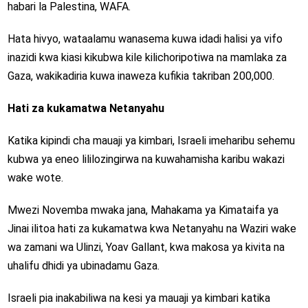
habari la Palestina, WAFA.
Hata hivyo, wataalamu wanasema kuwa idadi halisi ya vifo
inazidi kwa kiasi kikubwa kile kilichoripotiwa na mamlaka za
Gaza, wakikadiria kuwa inaweza kufikia takriban 200,000.
Hati za kukamatwa Netanyahu
Katika kipindi cha mauaji ya kimbari, Israeli imeharibu sehemu
kubwa ya eneo lililozingirwa na kuwahamisha karibu wakazi
wake wote.
Mwezi Novemba mwaka jana, Mahakama ya Kimataifa ya
Jinai ilitoa hati za kukamatwa kwa Netanyahu na Waziri wake
wa zamani wa Ulinzi, Yoav Gallant, kwa makosa ya kivita na
uhalifu dhidi ya ubinadamu Gaza.
Israeli pia inakabiliwa na kesi ya mauaji ya kimbari katika