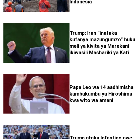
Indonesia
Trump: Iran “inataka
kufanya mazungumzo” huku
meli ya kivita ya Marekani
ikiwasili Mashariki ya Kati
Papa Leo wa 14 aadhimisha
kumbukumbu ya Hiroshima
kwa wito wa amani
Trump ataka Infantino awe