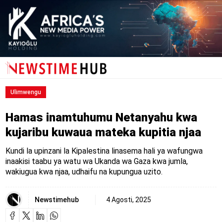
Ulimwengu
Hamas inamtuhumu Netanyahu kwa
kujaribu kuwaua mateka kupitia njaa
Kundi la upinzani la Kipalestina linasema hali ya wafungwa
inaakisi taabu ya watu wa Ukanda wa Gaza kwa jumla,
wakiugua kwa njaa, udhaifu na kupungua uzito.
Newstimehub
4 Agosti, 2025