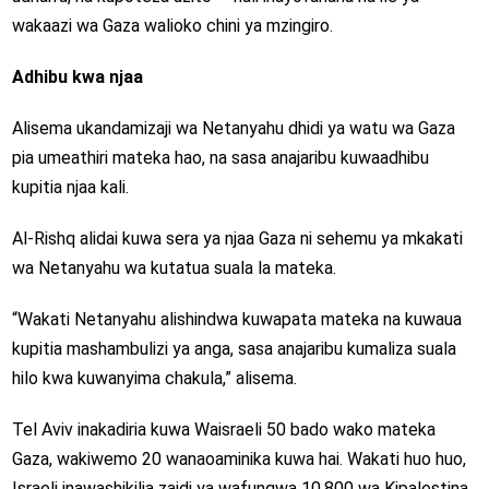
wakaazi wa Gaza walioko chini ya mzingiro.
Adhibu kwa njaa
Alisema ukandamizaji wa Netanyahu dhidi ya watu wa Gaza
pia umeathiri mateka hao, na sasa anajaribu kuwaadhibu
kupitia njaa kali.
Al-Rishq alidai kuwa sera ya njaa Gaza ni sehemu ya mkakati
wa Netanyahu wa kutatua suala la mateka.
“Wakati Netanyahu alishindwa kuwapata mateka na kuwaua
kupitia mashambulizi ya anga, sasa anajaribu kumaliza suala
hilo kwa kuwanyima chakula,” alisema.
Tel Aviv inakadiria kuwa Waisraeli 50 bado wako mateka
Gaza, wakiwemo 20 wanaoaminika kuwa hai. Wakati huo huo,
Israeli inawashikilia zaidi ya wafungwa 10,800 wa Kipalestina,