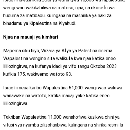
wengi wao wakikabiliwa na mateso, njaa, na ukosefu wa
huduma za matibabu, kulingana na mashirika ya haki za
binadamu ya Kipalestina na Kiyahudi.
Njaa na mauaji ya kimbari
Mapema siku hiyo, Wizara ya Afya ya Palestina ilisema
Wapalestina wengine sita walikufa kwa njaa katika eneo
lililozingirwa, na kufanya idadi ya vifo tangu Oktoba 2023
kufikia 175, wakiwemo watoto 93.
Israeli imeua karibu Wapalestina 61,000, wengi wao wakiwa
wanawake na watoto, katika mauaji yake katika eneo
lililozingirwa.
Takriban Wapalestina 11,000 wanahofiwa kuzikwa chini ya
vifusi vya nyumba zilizoharibiwa, kulingana na shirika rasmi la