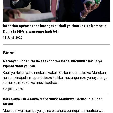
Infantino apendekeza kuongeza idadi ya timu katika Kombe la
Dunia la FIFA la wanaume hadi 64
13 Julai, 2026
Siasa
Netanyahu aashiria uwezekano wa Israel kuchukua hatua ya
kijeshi dhidi ya Iran
Kauli ya Netanyahu imekuja wakati Qatar ikisema kuwa Marekani
na Iran zinajadili mapendekezo katika mazungumzo yanayolenga
kumaliza mzozo wa miezi kadhaa.
5 Agosti, 2026
Rais Salva Kiir Afanya Mabadiliko Makubwa Serikalini Sudan
Kusini
Mawaziri wa mambo ya nje na biashara pamoja na maafisa wa