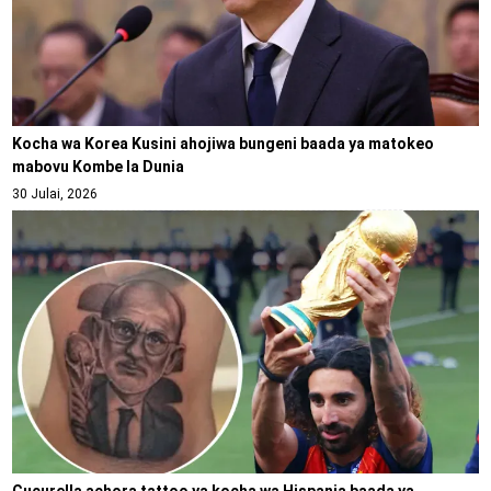
Kocha wa Korea Kusini ahojiwa bungeni baada ya matokeo
mabovu Kombe la Dunia
30 Julai, 2026
Cucurella achora tattoo ya kocha wa Hispania baada ya