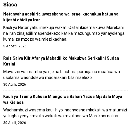
Siasa
Netanyahu aashiria uwezekano wa Israel kuchukua hatua ya
kijeshi dhidi ya Iran
Kauli ya Netanyahu imekuja wakati Qatar ikisema kuwa Marekani
na Iran zinajadili mapendekezo katika mazungumzo yanayolenga
kumaliza mzozo wa miezi kadhaa.
5 Agosti, 2026
Rais Salva Kiir Afanya Mabadiliko Makubwa Serikalini Sudan
Kusini
Mawaziri wa mambo ya nje na biashara pamoja na maafisa wa
usalama waondolewa madarakani bila maelezo.
30 Aprili, 2026
Kauli ya Trump Kuhusu Mlango wa Bahari Yazua Mjadala Mpya
wa Kisiasa
Wachambuzi wasema kauli hiyo inaonyesha mkakati wa matumizi
ya lugha yenye mvuto wakati wa mvutano wa Marekani na Iran.
30 Aprili, 2026