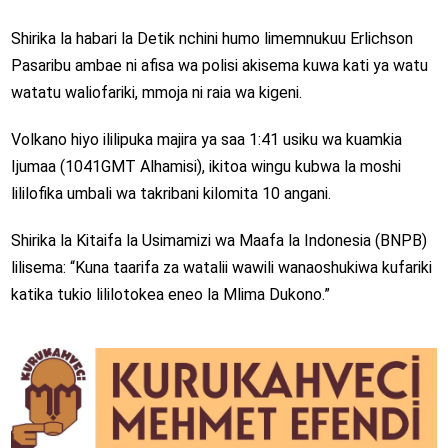
Shirika la habari la Detik nchini humo limemnukuu Erlichson
Pasaribu ambae ni afisa wa polisi akisema kuwa kati ya watu
watatu waliofariki, mmoja ni raia wa kigeni.
Volkano hiyo ililipuka majira ya saa 1:41 usiku wa kuamkia
Ijumaa (1041GMT Alhamisi), ikitoa wingu kubwa la moshi
lililofika umbali wa takribani kilomita 10 angani.
Shirika la Kitaifa la Usimamizi wa Maafa la Indonesia (BNPB)
lilisema: “Kuna taarifa za watalii wawili wanaoshukiwa kufariki
katika tukio lililotokea eneo la Mlima Dukono.”