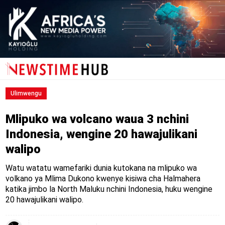
Ulimwengu
Mlipuko wa volcano waua 3 nchini
Indonesia, wengine 20 hawajulikani
walipo
Watu watatu wamefariki dunia kutokana na mlipuko wa
volkano ya Mlima Dukono kwenye kisiwa cha Halmahera
katika jimbo la North Maluku nchini Indonesia, huku wengine
20 hawajulikani walipo.