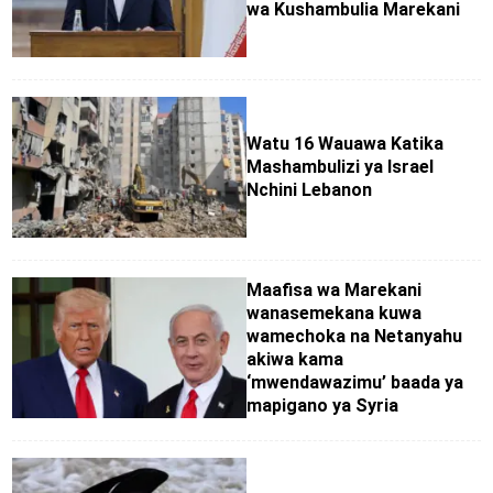
wa Kushambulia Marekani
Watu 16 Wauawa Katika
Mashambulizi ya Israel
Nchini Lebanon
Maafisa wa Marekani
wanasemekana kuwa
wamechoka na Netanyahu
akiwa kama
‘mwendawazimu’ baada ya
mapigano ya Syria