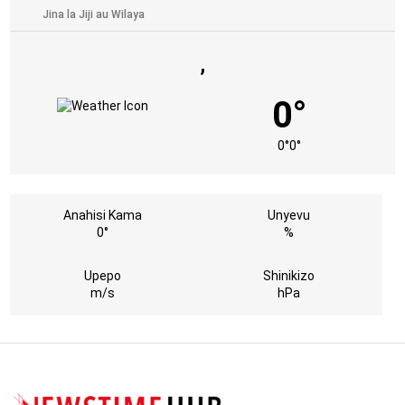
,
0°
0°
0°
Anahisi Kama
Unyevu
0°
%
Upepo
Shinikizo
m/s
hPa