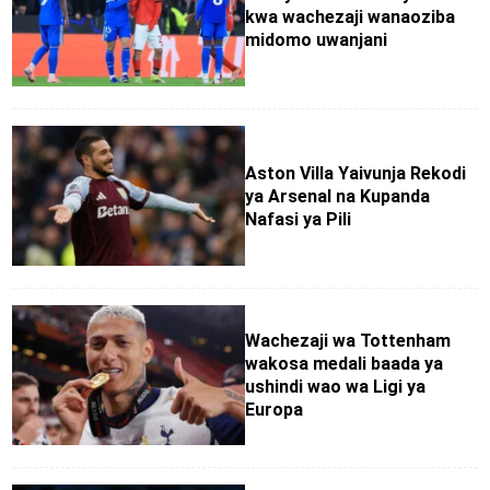
kwa wachezaji wanaoziba
midomo uwanjani
Aston Villa Yaivunja Rekodi
ya Arsenal na Kupanda
Nafasi ya Pili
Wachezaji wa Tottenham
wakosa medali baada ya
ushindi wao wa Ligi ya
Europa