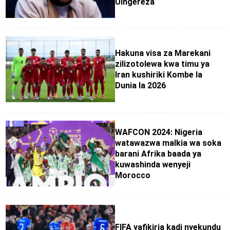
Uingereza
Hakuna visa za Marekani
zilizotolewa kwa timu ya
Iran kushiriki Kombe la
Dunia la 2026
WAFCON 2024: Nigeria
watawazwa malkia wa soka
barani Afrika baada ya
kuwashinda wenyeji
Morocco
FIFA yafikiria kadi nyekundu