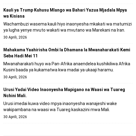
Kauli ya Trump Kuhusu Mlango wa Bahari Yazua Mjadala Mpya
wa Kisiasa
Wachambuzi wasema kauli hiyo inaonyesha mkakati wa matumizi
ya lugha yenye mvuto wakati wa mvutano wa Marekani na Iran.
30 Aprili, 2026
Mahakama Yaahirisha Ombi la Dhamana la Mwanaharakati Kemi
Seba Hadi Mei 11
Mwanaharakati huyo wa Pan-Afrika anaendelea kushikiliwa Afrika
Kusini baada ya kukamatwa kwa madai ya ukaaji haramu.
30 Aprili, 2026
Urusi Yadai Video Inaonyesha Mapigano na Waasi wa Tuareg
Nchini Mali.
Urusi imedai kuwa video mpya inaonyesha wanajeshi wake
wakipambana na waasi wa Tuareg kaskazini mwa Mali.
30 Aprili, 2026