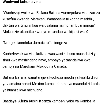
Wasiwasi kuhusu visa
“Wachezaji wote wa Bafana Bafana wamepokea visa zao za
kusafiria kwenda Marekani. Wanaosalia ni kocha msaidizi,
daktari wa timu, mkuu wa usalama na mchambuzi mmoja,”
McKenzie aliandika kwenye mtandao wa kijamii wa X.
“Ndege itaondoka Jumatatu,” aliongeza.
Kuchelewa kwa visa kulizua wasiwasi kuhusu maandalizi ya
timu kwa mashindano hayo, ambayo yataandaliwa kwa
pamoja na Marekani, Mexico na Canada.
Bafana Bafana wanatarajiwa kucheza mechi ya kirafiki dhidi
ya Jamaica nchini Mexico kama sehemu ya maandalizi kabla
ya kuanza kwa michuano.
Baadaye, Afrika Kusini itaanza kampeni yake ya Kombe la