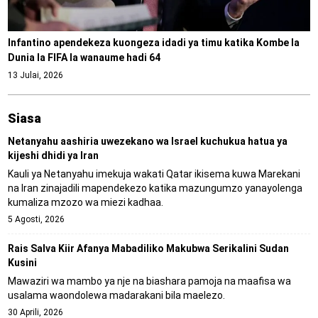
Infantino apendekeza kuongeza idadi ya timu katika Kombe la
Dunia la FIFA la wanaume hadi 64
13 Julai, 2026
Siasa
Netanyahu aashiria uwezekano wa Israel kuchukua hatua ya
kijeshi dhidi ya Iran
Kauli ya Netanyahu imekuja wakati Qatar ikisema kuwa Marekani
na Iran zinajadili mapendekezo katika mazungumzo yanayolenga
kumaliza mzozo wa miezi kadhaa.
5 Agosti, 2026
Rais Salva Kiir Afanya Mabadiliko Makubwa Serikalini Sudan
Kusini
Mawaziri wa mambo ya nje na biashara pamoja na maafisa wa
usalama waondolewa madarakani bila maelezo.
30 Aprili, 2026