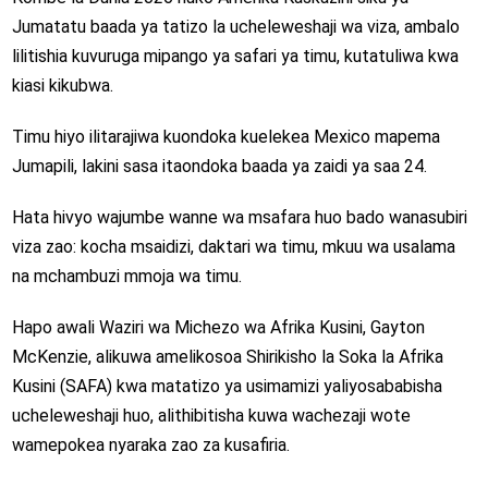
Jumatatu baada ya tatizo la ucheleweshaji wa viza, ambalo
lilitishia kuvuruga mipango ya safari ya timu, kutatuliwa kwa
kiasi kikubwa.
Timu hiyo ilitarajiwa kuondoka kuelekea Mexico mapema
Jumapili, lakini sasa itaondoka baada ya zaidi ya saa 24.
Hata hivyo wajumbe wanne wa msafara huo bado wanasubiri
viza zao: kocha msaidizi, daktari wa timu, mkuu wa usalama
na mchambuzi mmoja wa timu.
Hapo awali Waziri wa Michezo wa Afrika Kusini, Gayton
McKenzie, alikuwa amelikosoa Shirikisho la Soka la Afrika
Kusini (SAFA) kwa matatizo ya usimamizi yaliyosababisha
ucheleweshaji huo, alithibitisha kuwa wachezaji wote
wamepokea nyaraka zao za kusafiria.