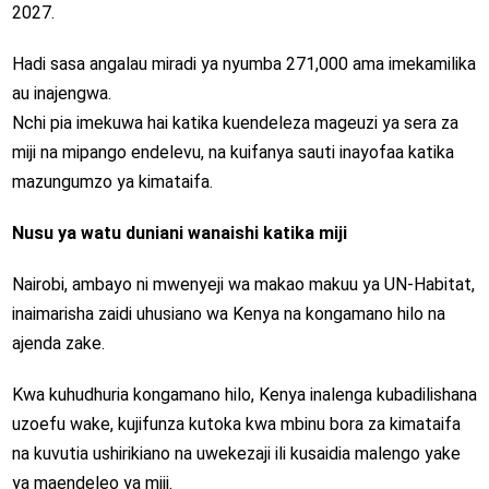
2027.
Hadi sasa angalau miradi ya nyumba 271,000 ama imekamilika
au inajengwa.
Nchi pia imekuwa hai katika kuendeleza mageuzi ya sera za
miji na mipango endelevu, na kuifanya sauti inayofaa katika
mazungumzo ya kimataifa.
Nusu ya watu duniani wanaishi katika miji
Nairobi, ambayo ni mwenyeji wa makao makuu ya UN-Habitat,
inaimarisha zaidi uhusiano wa Kenya na kongamano hilo na
ajenda zake.
Kwa kuhudhuria kongamano hilo, Kenya inalenga kubadilishana
uzoefu wake, kujifunza kutoka kwa mbinu bora za kimataifa
na kuvutia ushirikiano na uwekezaji ili kusaidia malengo yake
ya maendeleo ya miji.