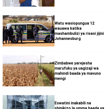
Watu wasiopungua 12
wauawa katika
mashambulizi ya risasi jijini
Johannesburg
Zimbabwe yarejesha
marufuku ya uagizaji wa
mahindi baada ya mavuno
mengi
Eswatini inakabili na
shinikizo la umma baada ya