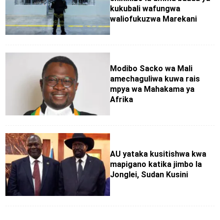
kukubali wafungwa
waliofukuzwa Marekani
Modibo Sacko wa Mali
amechaguliwa kuwa rais
mpya wa Mahakama ya
Afrika
AU yataka kusitishwa kwa
mapigano katika jimbo la
Jonglei, Sudan Kusini