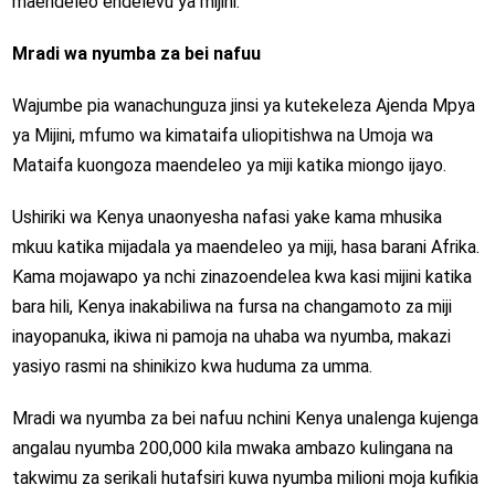
maendeleo endelevu ya mijini.
Mradi wa nyumba za bei nafuu
Wajumbe pia wanachunguza jinsi ya kutekeleza Ajenda Mpya
ya Mijini, mfumo wa kimataifa uliopitishwa na Umoja wa
Mataifa kuongoza maendeleo ya miji katika miongo ijayo.
Ushiriki wa Kenya unaonyesha nafasi yake kama mhusika
mkuu katika mijadala ya maendeleo ya miji, hasa barani Afrika.
Kama mojawapo ya nchi zinazoendelea kwa kasi mijini katika
bara hili, Kenya inakabiliwa na fursa na changamoto za miji
inayopanuka, ikiwa ni pamoja na uhaba wa nyumba, makazi
yasiyo rasmi na shinikizo kwa huduma za umma.
Mradi wa nyumba za bei nafuu nchini Kenya unalenga kujenga
angalau nyumba 200,000 kila mwaka ambazo kulingana na
takwimu za serikali hutafsiri kuwa nyumba milioni moja kufikia