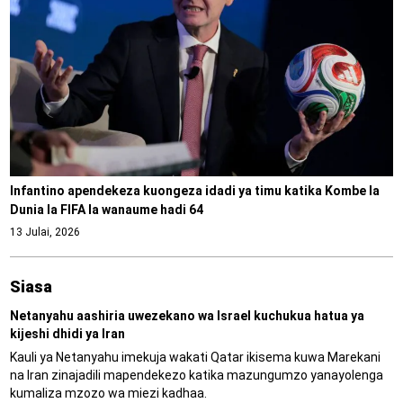
Infantino apendekeza kuongeza idadi ya timu katika Kombe la
Dunia la FIFA la wanaume hadi 64
13 Julai, 2026
Siasa
Netanyahu aashiria uwezekano wa Israel kuchukua hatua ya
kijeshi dhidi ya Iran
Kauli ya Netanyahu imekuja wakati Qatar ikisema kuwa Marekani
na Iran zinajadili mapendekezo katika mazungumzo yanayolenga
kumaliza mzozo wa miezi kadhaa.