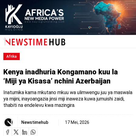
Afrika
Kenya inadhuria Kongamano kuu la
‘Miji ya Kisasa’ nchini Azerbaijan
Inatumika kama mkutano mkuu wa ulimwengu juu ya maswala
ya mijini, inayoangazia jinsi miji inaweza kuwa jumuishi zaidi,
thabiti na endelevu kwa mazingira.
Newstimehub
17 Mei, 2026