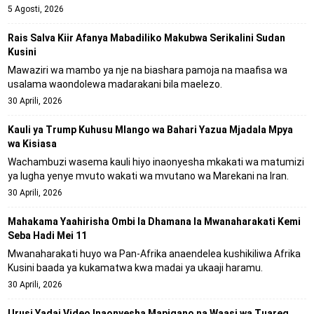
5 Agosti, 2026
Rais Salva Kiir Afanya Mabadiliko Makubwa Serikalini Sudan
Kusini
Mawaziri wa mambo ya nje na biashara pamoja na maafisa wa
usalama waondolewa madarakani bila maelezo.
30 Aprili, 2026
Kauli ya Trump Kuhusu Mlango wa Bahari Yazua Mjadala Mpya
wa Kisiasa
Wachambuzi wasema kauli hiyo inaonyesha mkakati wa matumizi
ya lugha yenye mvuto wakati wa mvutano wa Marekani na Iran.
30 Aprili, 2026
Mahakama Yaahirisha Ombi la Dhamana la Mwanaharakati Kemi
Seba Hadi Mei 11
Mwanaharakati huyo wa Pan-Afrika anaendelea kushikiliwa Afrika
Kusini baada ya kukamatwa kwa madai ya ukaaji haramu.
30 Aprili, 2026
Urusi Yadai Video Inaonyesha Mapigano na Waasi wa Tuareg