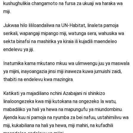
kushughulikia changamoto na fursa za ukuaji wa haraka wa
miji.
Jukwaa hilo lililoandaliwa na UN-Habitat, linaleta pamoja
serikali, wapangaji mipango miji, watunga sera, wahusika wa
sekta binafsi na mashirika ya kiraia ili kujadili maendeleo
endelevu ya jiji.
Inatumika kama mkutano mkuu wa ulimwengu juu ya maswala
ya mijini, inayoangazia jinsi miji inaweza kuwa jumuishi zaidi,
thabiti na endelevu kwa mazingira.
Katikati ya majadiliano nchini Azabajani ni shinikizo
linaloongezeka kwa miji kutokana na ongezeko la watu,
mabadiliko ya hali ya hewa na mapungufu ya miundombinu.
Ajenda kuu ni pamoja na nyumba za bei nafuu, ustahimilivu wa
miji, kukabiliana na hali ya hewa, miji mahiri, na kufadhili