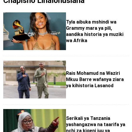
Chapisho Linalohusiana
Tyla aibuka mshindi wa
Grammy mara ya pili,
aandika historia ya muziki
wa Afrika
Rais Mohamud na Waziri
Mkuu Barre wafanya ziara
ya kihistoria Lasanod
Serikali ya Tanzania
yashangazwa na taarifa ya
nchi za kigeni juu ya