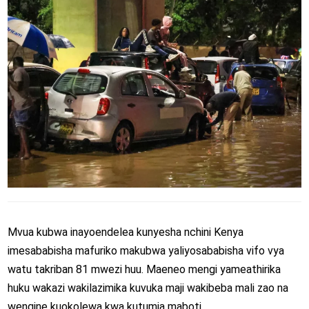
Mvua kubwa inayoendelea kunyesha nchini
Kenya
imesababisha mafuriko makubwa yaliyosababisha vifo vya
watu takriban 81 mwezi huu. Maeneo mengi yameathirika
huku wakazi wakilazimika kuvuka maji wakibeba mali zao na
wengine kuokolewa kwa kutumia maboti.