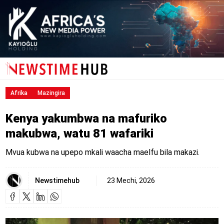
Afrika
Mazingira
Kenya yakumbwa na mafuriko
makubwa, watu 81 wafariki
Mvua kubwa na upepo mkali waacha maelfu bila makazi.
Newstimehub
23 Mechi, 2026