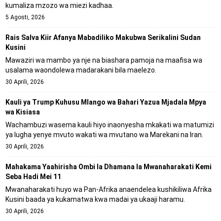
kumaliza mzozo wa miezi kadhaa.
5 Agosti, 2026
Rais Salva Kiir Afanya Mabadiliko Makubwa Serikalini Sudan
Kusini
Mawaziri wa mambo ya nje na biashara pamoja na maafisa wa
usalama waondolewa madarakani bila maelezo.
30 Aprili, 2026
Kauli ya Trump Kuhusu Mlango wa Bahari Yazua Mjadala Mpya
wa Kisiasa
Wachambuzi wasema kauli hiyo inaonyesha mkakati wa matumizi
ya lugha yenye mvuto wakati wa mvutano wa Marekani na Iran.
30 Aprili, 2026
Mahakama Yaahirisha Ombi la Dhamana la Mwanaharakati Kemi
Seba Hadi Mei 11
Mwanaharakati huyo wa Pan-Afrika anaendelea kushikiliwa Afrika
Kusini baada ya kukamatwa kwa madai ya ukaaji haramu.
30 Aprili, 2026