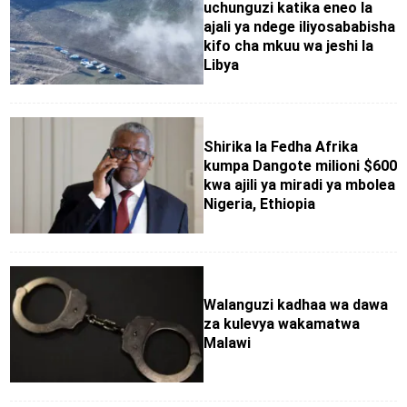
uchunguzi katika eneo la
ajali ya ndege iliyosababisha
kifo cha mkuu wa jeshi la
Libya
Shirika la Fedha Afrika
kumpa Dangote milioni $600
kwa ajili ya miradi ya mbolea
Nigeria, Ethiopia
Walanguzi kadhaa wa dawa
za kulevya wakamatwa
Malawi