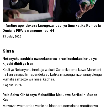
Infantino apendekeza kuongeza idadi ya timu katika Kombe la
Dunia la FIFA la wanaume hadi 64
13 Julai, 2026
Siasa
Netanyahu aashiria uwezekano wa Israel kuchukua hatua ya
kijeshi dhidi ya Iran
Kauli ya Netanyahu imekuja wakati Qatar ikisema kuwa Marekani
na Iran zinajadili mapendekezo katika mazungumzo yanayolenga
kumaliza mzozo wa miezi kadhaa.
5 Agosti, 2026
Rais Salva Kiir Afanya Mabadiliko Makubwa Serikalini Sudan
Kusini
Mawaziri wa mambo ya nje na biashara pamoja na maafisa wa