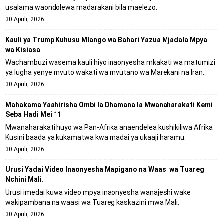
usalama waondolewa madarakani bila maelezo.
30 Aprili, 2026
Kauli ya Trump Kuhusu Mlango wa Bahari Yazua Mjadala Mpya
wa Kisiasa
Wachambuzi wasema kauli hiyo inaonyesha mkakati wa matumizi
ya lugha yenye mvuto wakati wa mvutano wa Marekani na Iran.
30 Aprili, 2026
Mahakama Yaahirisha Ombi la Dhamana la Mwanaharakati Kemi
Seba Hadi Mei 11
Mwanaharakati huyo wa Pan-Afrika anaendelea kushikiliwa Afrika
Kusini baada ya kukamatwa kwa madai ya ukaaji haramu.
30 Aprili, 2026
Urusi Yadai Video Inaonyesha Mapigano na Waasi wa Tuareg
Nchini Mali.
Urusi imedai kuwa video mpya inaonyesha wanajeshi wake
wakipambana na waasi wa Tuareg kaskazini mwa Mali.
30 Aprili, 2026