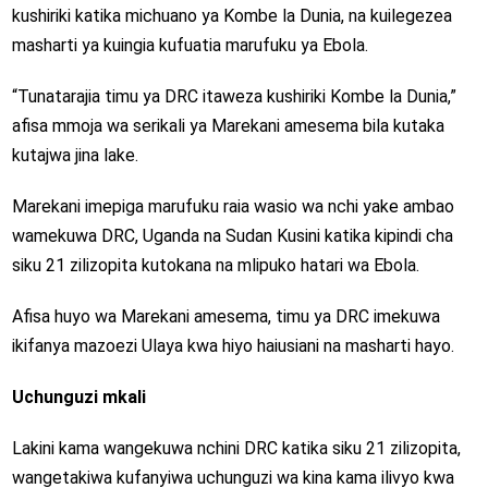
kushiriki katika michuano ya Kombe la Dunia, na kuilegezea
masharti ya kuingia kufuatia marufuku ya Ebola.
“Tunatarajia timu ya DRC itaweza kushiriki Kombe la Dunia,”
afisa mmoja wa serikali ya Marekani amesema bila kutaka
kutajwa jina lake.
Marekani imepiga marufuku raia wasio wa nchi yake ambao
wamekuwa DRC, Uganda na Sudan Kusini katika kipindi cha
siku 21 zilizopita kutokana na mlipuko hatari wa Ebola.
Afisa huyo wa Marekani amesema, timu ya DRC imekuwa
ikifanya mazoezi Ulaya kwa hiyo haiusiani na masharti hayo.
Uchunguzi mkali
Lakini kama wangekuwa nchini DRC katika siku 21 zilizopita,
wangetakiwa kufanyiwa uchunguzi wa kina kama ilivyo kwa