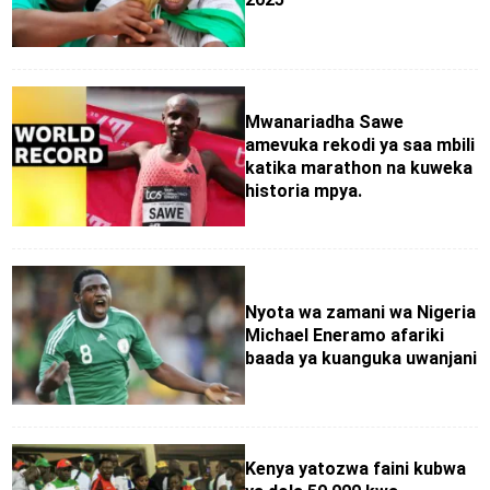
Mwanariadha Sawe
amevuka rekodi ya saa mbili
katika marathon na kuweka
historia mpya.
Nyota wa zamani wa Nigeria
Michael Eneramo afariki
baada ya kuanguka uwanjani
Kenya yatozwa faini kubwa