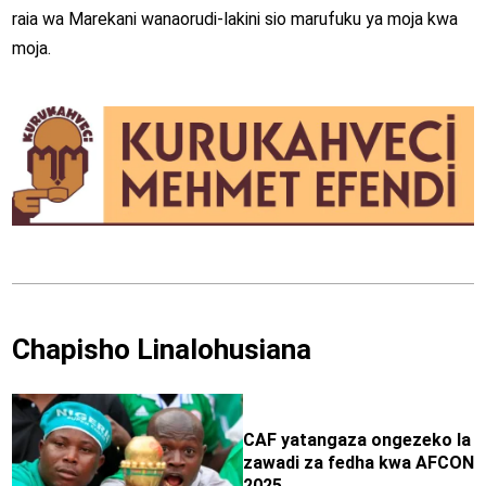
raia wa Marekani wanaorudi-lakini sio marufuku ya moja kwa
moja.
Chapisho Linalohusiana
CAF yatangaza ongezeko la
zawadi za fedha kwa AFCON
2025