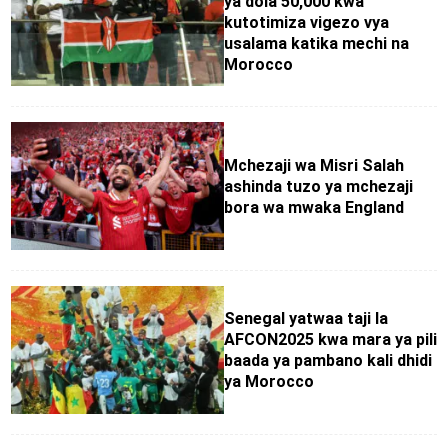
ya dola 50,000 kwa
kutotimiza vigezo vya
usalama katika mechi na
Morocco
Mchezaji wa Misri Salah
ashinda tuzo ya mchezaji
bora wa mwaka England
Senegal yatwaa taji la
AFCON2025 kwa mara ya pili
baada ya pambano kali dhidi
ya Morocco