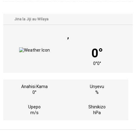
,
0°
0°
0°
Anahisi Kama
Unyevu
0°
%
Upepo
Shinikizo
m/s
hPa