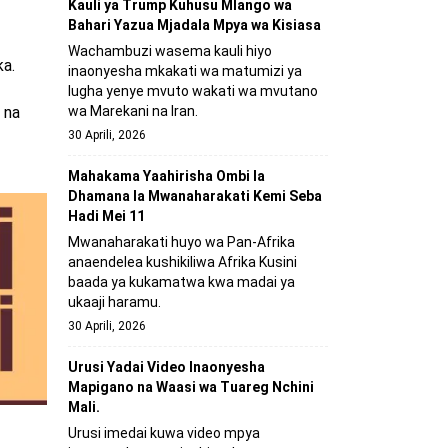
Kauli ya Trump Kuhusu Mlango wa
Bahari Yazua Mjadala Mpya wa Kisiasa
Wachambuzi wasema kauli hiyo
ka.
inaonyesha mkakati wa matumizi ya
lugha yenye mvuto wakati wa mvutano
 na
wa Marekani na Iran.
30 Aprili, 2026
Mahakama Yaahirisha Ombi la
Dhamana la Mwanaharakati Kemi Seba
Hadi Mei 11
Mwanaharakati huyo wa Pan-Afrika
anaendelea kushikiliwa Afrika Kusini
baada ya kukamatwa kwa madai ya
ukaaji haramu.
30 Aprili, 2026
Urusi Yadai Video Inaonyesha
Mapigano na Waasi wa Tuareg Nchini
Mali.
Urusi imedai kuwa video mpya