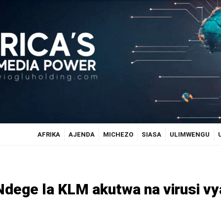
AFRIKA
AJENDA
MICHEZO
SIASA
ULIMWENGU
Ndege la KLM akutwa na virusi vy