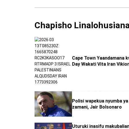
Chapisho Linalohusian
Cape Town Yaandamana k
Day Wakati Vita Iran Viki
Polisi wapekua nyumba ya 
zamani, Jair Bolsonaro
Uturuki inasifu makubalia