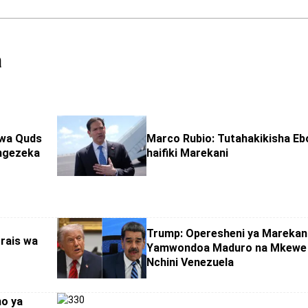
a
wa Quds
Marco Rubio: Tutahakikisha Eb
ongezeka
haifiki Marekani
Trump: Operesheni ya Marekan
rais wa
Yamwondoa Maduro na Mkewe
Nchini Venezuela
no ya