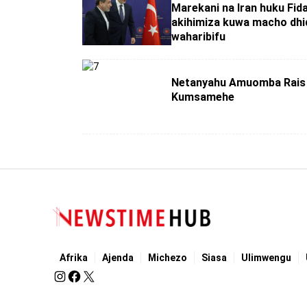
Marekani na Iran huku Fid
akihimiza kuwa macho dhid
waharibifu
Netanyahu Amuomba Rais 
Kumsamehe
Afrika
Ajenda
Michezo
Siasa
Ulimwengu