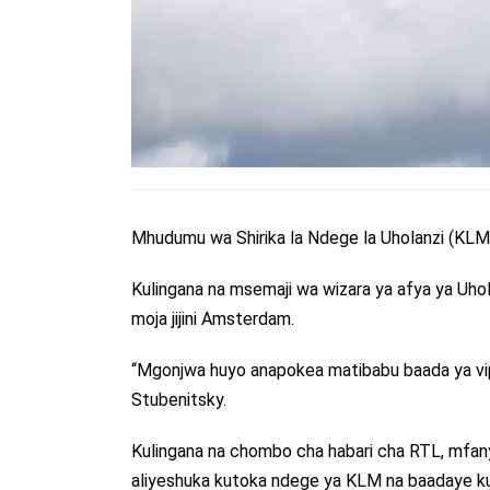
Mhudumu wa Shirika la Ndege la Uholanzi (KLM)
Kulingana na msemaji wa wizara ya afya ya Uho
moja jijini Amsterdam.
“Mgonjwa huyo anapokea matibabu baada ya vi
Stubenitsky.
Kulingana na chombo cha habari cha RTL, mfany
aliyeshuka kutoka ndege ya KLM na baadaye kuf