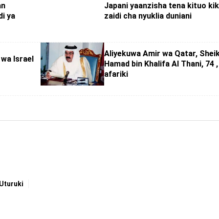
an
Japani yaanzisha tena kituo k
i ya
zaidi cha nyuklia duniani
Aliyekuwa Amir wa Qatar, Shei
wa Israel
Hamad bin Khalifa Al Thani, 74 ,
afariki
Uturuki