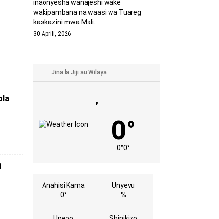
inaonyesha wanajeshi wake
wakipambana na waasi wa Tuareg
kaskazini mwa Mali.
30 Aprili, 2026
,
ola
0°
0°
0°
i
Anahisi Kama
Unyevu
0°
%
Upepo
Shinikizo