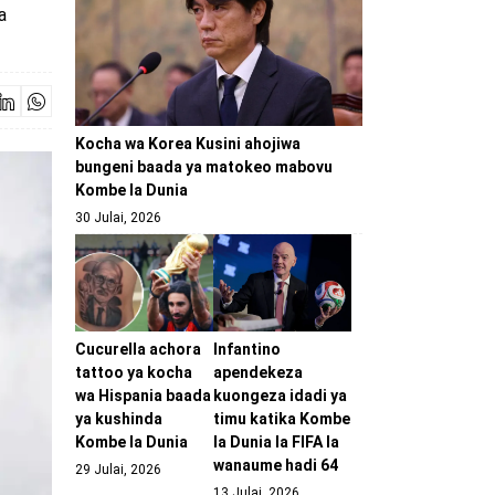
a
Kocha wa Korea Kusini ahojiwa
bungeni baada ya matokeo mabovu
Kombe la Dunia
30 Julai, 2026
Cucurella achora
Infantino
tattoo ya kocha
apendekeza
wa Hispania baada
kuongeza idadi ya
ya kushinda
timu katika Kombe
Kombe la Dunia
la Dunia la FIFA la
wanaume hadi 64
29 Julai, 2026
13 Julai, 2026