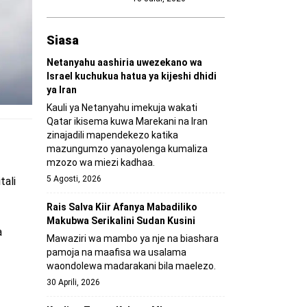
Siasa
Netanyahu aashiria uwezekano wa
Israel kuchukua hatua ya kijeshi dhidi
ya Iran
Kauli ya Netanyahu imekuja wakati
Qatar ikisema kuwa Marekani na Iran
zinajadili mapendekezo katika
mazungumzo yanayolenga kumaliza
mzozo wa miezi kadhaa.
5 Agosti, 2026
tali
Rais Salva Kiir Afanya Mabadiliko
Makubwa Serikalini Sudan Kusini
a
Mawaziri wa mambo ya nje na biashara
pamoja na maafisa wa usalama
waondolewa madarakani bila maelezo.
30 Aprili, 2026