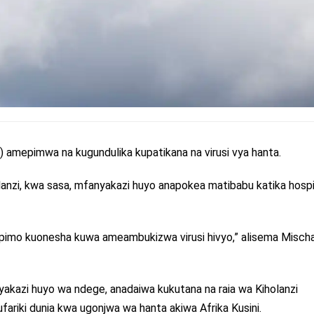
 amepimwa na kugundulika kupatikana na virusi vya hanta.
lanzi, kwa sasa, mfanyakazi huyo anapokea matibabu katika hospi
pimo kuonesha kuwa ameambukizwa virusi hivyo,” alisema Misch
akazi huyo wa ndege, anadaiwa kukutana na raia wa Kiholanzi
ariki dunia kwa ugonjwa wa hanta akiwa Afrika Kusini.