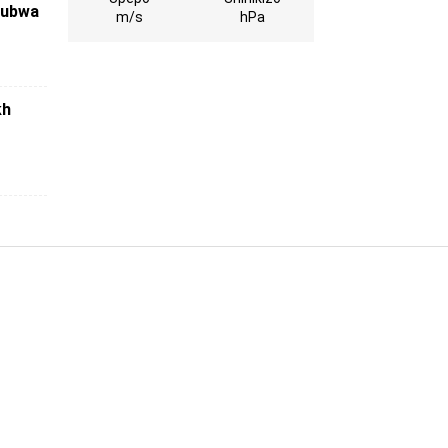
ikubwa
m/s
hPa
kh