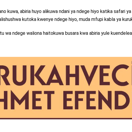
ano kuwa, abiria huyo alikuwa ndani ya ndege hiyo katika safari ya
 alishushwa kutoka kwenye ndege hiyo, muda mfupi kabla ya kuru
tu wa ndege waliona haitokuwa busara kwa abiria yule kuendelea