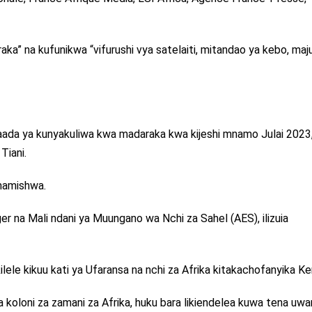
aka” na kufunikwa “vifurushi vya satelaiti, mitandao ya kebo, ma
aada ya kunyakuliwa kwa madaraka kwa kijeshi mnamo Julai 2023,
Tiani.
mamishwa.
ger na Mali ndani ya Muungano wa Nchi za Sahel (AES), ilizuia
lele kikuu kati ya Ufaransa na nchi za Afrika kitakachofanyika Ke
ya koloni za zamani za Afrika, huku bara likiendelea kuwa tena uw