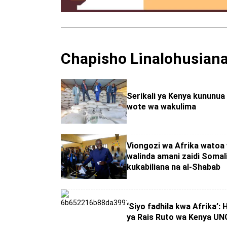
Chapisho Linalohusian
Serikali ya Kenya kununua
wote wa wakulima
Viongozi wa Afrika watoa
walinda amani zaidi Somal
kukabiliana na al-Shabab
‘Siyo fadhila kwa Afrika’: 
ya Rais Ruto wa Kenya U