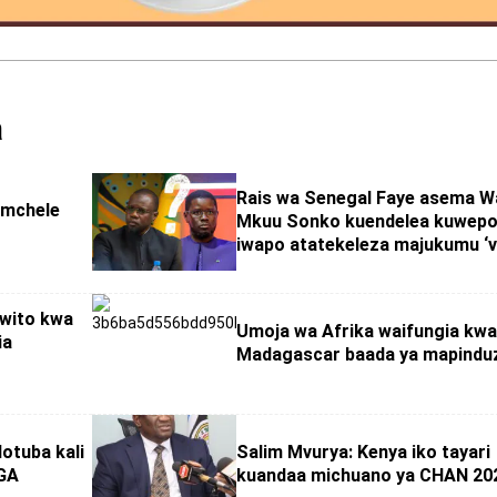
a
Rais wa Senegal Faye asema Wa
 mchele
Mkuu Sonko kuendelea kuwep
iwapo atatekeleza majukumu ‘vi
 wito kwa
Umoja wa Afrika waifungia kw
ia
Madagascar baada ya mapindu
Hotuba kali
Salim Mvurya: Kenya iko tayari
NGA
kuandaa michuano ya CHAN 20