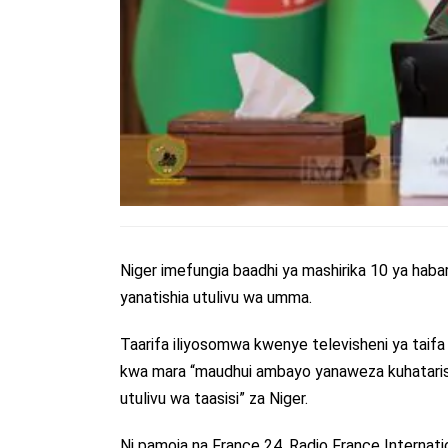
Niger imefungia baadhi ya mashirika 10 ya haba
yanatishia utulivu wa umma.
Taarifa iliyosomwa kwenye televisheni ya taif
kwa mara “maudhui ambayo yanaweza kuhatarish
utulivu wa taasisi” za Niger.
Ni pamoja na France 24, Radio France Internat