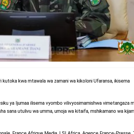
ri kutoka kwa mtawala wa zamani wa kikoloni Ufaransa, ikisema
a siku ya Ijumaa ilisema vyombo vilivyosimamishwa vimetangaza 
a sana utulivu wa umma, umoja wa kitaifa, mshikamano wa kijami
ionale, France Afrique Media, LSI Africa, Agence France-Presse,