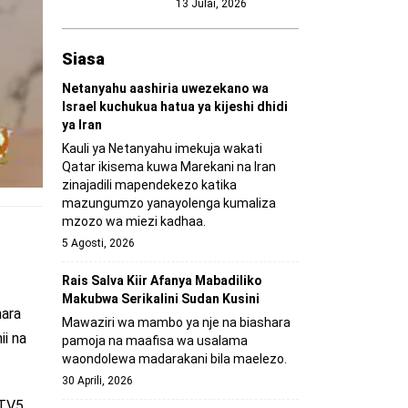
13 Julai, 2026
Siasa
Netanyahu aashiria uwezekano wa
Israel kuchukua hatua ya kijeshi dhidi
ya Iran
Kauli ya Netanyahu imekuja wakati
Qatar ikisema kuwa Marekani na Iran
zinajadili mapendekezo katika
mazungumzo yanayolenga kumaliza
mzozo wa miezi kadhaa.
5 Agosti, 2026
Rais Salva Kiir Afanya Mabadiliko
Makubwa Serikalini Sudan Kusini
mara
Mawaziri wa mambo ya nje na biashara
i na
pamoja na maafisa wa usalama
waondolewa madarakani bila maelezo.
30 Aprili, 2026
 TV5