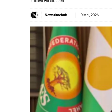
”utulivu wa kitaasisi.”
Newstimehub
9 Mei, 2026