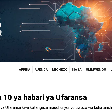
AFRIKA
AJENDA
MICHEZO
SIASA
ULIMWENGU
a 10 ya habari ya Ufaransa
i vya Ufaransa kwa kutangaza maudhui yenye uwezo wa kuhataris