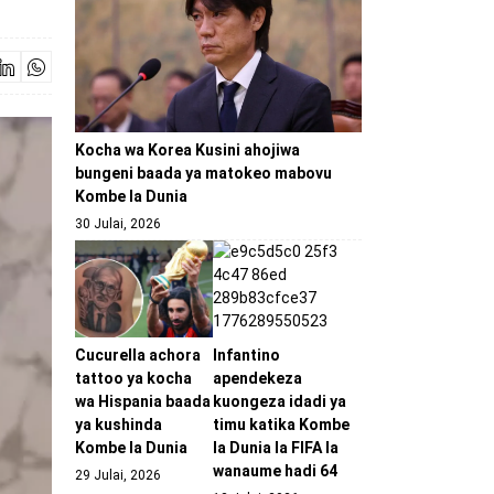
Kocha wa Korea Kusini ahojiwa
bungeni baada ya matokeo mabovu
Kombe la Dunia
30 Julai, 2026
Cucurella achora
Infantino
tattoo ya kocha
apendekeza
wa Hispania baada
kuongeza idadi ya
ya kushinda
timu katika Kombe
Kombe la Dunia
la Dunia la FIFA la
wanaume hadi 64
29 Julai, 2026