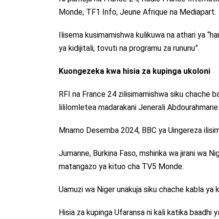
Monde, TF1 Info, Jeune Afrique na Mediapart.
Ilisema kusimamishwa kulikuwa na athari ya “har
ya kidijitali, tovuti na programu za rununu”.
Kuongezeka kwa hisia za kupinga ukoloni
RFI na France 24 zilisimamishwa siku chache b
lililomletea madarakani Jenerali Abdourahmane 
Mnamo Desemba 2024, BBC ya Uingereza ilisi
Jumanne, Burkina Faso, mshirika wa jirani wa Ni
matangazo ya kituo cha TV5 Monde.
Uamuzi wa Niger unakuja siku chache kabla ya ki
Hisia za kupinga Ufaransa ni kali katika baadhi 