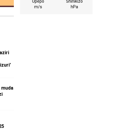
Upepo
Shinikizo
m/s
hPa
ziri
o
zuri’
a muda
zi
25