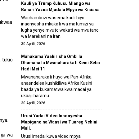
Kauli ya Trump Kuhusu Mlango wa
Bahari Yazua Mjadala Mpya wa Kisiasa
Wachambuzi wasema kauli hiyo
jukwaa
inaonyesha mkakati wa matumizi ya
lugha yenye mvuto wakati wa mvutano
wa Marekani na Iran.
30 Aprili, 2026
Mahakama Yaahirisha Ombi la
 tukio
Dhamana la Mwanaharakati Kemi Seba
Hadi Mei 11
Mwanaharakati huyo wa Pan-Afrika
anaendelea kushikiliwa Afrika Kusini
baada ya kukamatwa kwa madai ya
ukaaji haramu.
30 Aprili, 2026
Urusi Yadai Video Inaonyesha
nya.
Mapigano na Waasi wa Tuareg Nchini
Mali.
anja wa
Urusi imedai kuwa video mpya