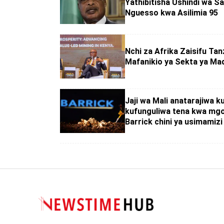
Yathibitisha Ushindi wa S
Nguesso kwa Asilimia 95
Nchi za Afrika Zaisifu Ta
Mafanikio ya Sekta ya Mad
Jaji wa Mali anatarajiwa 
kufunguliwa tena kwa mgo
Barrick chini ya usimamiz