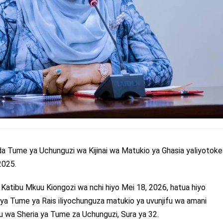
a Tume ya Uchunguzi wa Kijinai wa Matukio ya Ghasia yaliyotoke
2025.
a Katibu Mkuu Kiongozi wa nchi hiyo Mei 18, 2026, hatua hiyo
a Tume ya Rais iliyochunguza matukio ya uvunjifu wa amani
bu wa Sheria ya Tume za Uchunguzi, Sura ya 32.