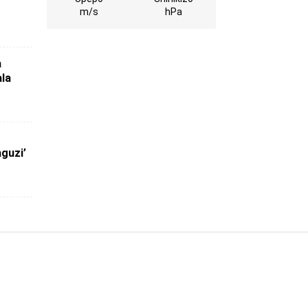
m/s
hPa
a
ala
aguzi’