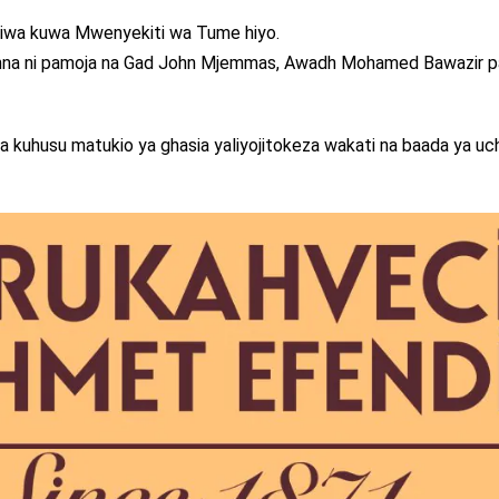
euliwa kuwa Mwenyekiti wa Tume hiyo.
hna ni pamoja na Gad John Mjemmas, Awadh Mohamed Bawazir 
a kuhusu matukio ya ghasia yaliyojitokeza wakati na baada ya uc