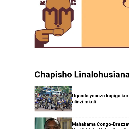
Chapisho Linalohusian
Uganda yaanza kupiga kura
ulinzi mkali
Mahakama Congo-Brazzav