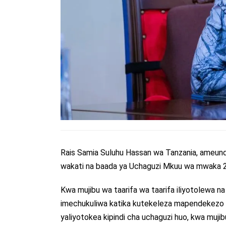
Rais Samia Suluhu Hassan wa Tanzania, ameund
wakati na baada ya Uchaguzi Mkuu wa mwaka 
Kwa mujibu wa taarifa wa taarifa iliyotolewa n
imechukuliwa katika kutekeleza mapendekezo y
yaliyotokea kipindi cha uchaguzi huo, kwa muji