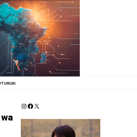
UTURUKI
 wa