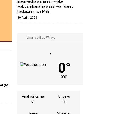
inaonyesha wanajeshi wake
wakipambana na waasi wa Tuareg
kaskazini mwa Mali.
30 Aprili, 2026
,
0°
0°
0°
sa ya
Anahisi Kama
Unyevu
0°
%
Upepo
Shinikizo