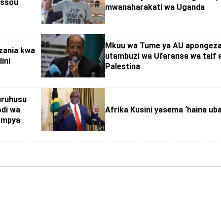
assou
mwanaharakati wa Uganda
Mkuu wa Tume ya AU apongez
nzania kwa
utambuzi wa Ufaransa wa taif 
ini
Palestina
kuruhusu
di wa
Afrika Kusini yasema ‘haina ub
i mpya