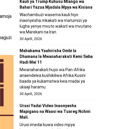
Kauli ya Trump Kuhusu Mlango wa
Bahari Yazua Mjadala Mpya wa Kisiasa
Wachambuzi wasema kauli hiyo
pamoja
inaonyesha mkakati wa matumizi ya
lugha yenye mvuto wakati wa mvutano
wa Marekani na Iran.
haguzi
30 Aprili, 2026
Mahakama Yaahirisha Ombi la
Dhamana la Mwanaharakati Kemi Seba
Hadi Mei 11
Mwanaharakati huyo wa Pan-Afrika
anaendelea kushikiliwa Afrika Kusini
baada ya kukamatwa kwa madai ya
ukaaji haramu.
30 Aprili, 2026
Urusi Yadai Video Inaonyesha
Mapigano na Waasi wa Tuareg Nchini
Mali.
Urusi imedai kuwa video mpya