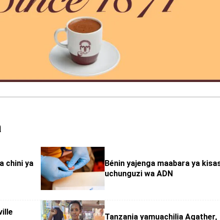
a
 chini ya
Bénin yajenga maabara ya kisa
uchunguzi wa ADN
ille
Tanzania yamuachilia Agather,