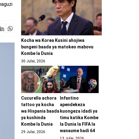
haguzi
Kocha wa Korea Kusini ahojiwa
bungeni baada ya matokeo mabovu
Kombe la Dunia
30 Julai, 2026
Cucurella achora
Infantino
tattoo ya kocha
apendekeza
wa Hispania baada
kuongeza idadi ya
ya kushinda
timu katika Kombe
Kombe la Dunia
la Dunia la FIFA la
wanaume hadi 64
29 Julai, 2026
13 Julai, 2026