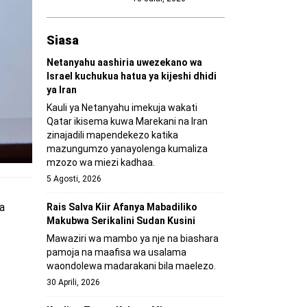
Siasa
Netanyahu aashiria uwezekano wa
Israel kuchukua hatua ya kijeshi dhidi
ya Iran
Kauli ya Netanyahu imekuja wakati
Qatar ikisema kuwa Marekani na Iran
zinajadili mapendekezo katika
mazungumzo yanayolenga kumaliza
mzozo wa miezi kadhaa.
5 Agosti, 2026
a
Rais Salva Kiir Afanya Mabadiliko
Makubwa Serikalini Sudan Kusini
Mawaziri wa mambo ya nje na biashara
pamoja na maafisa wa usalama
waondolewa madarakani bila maelezo.
30 Aprili, 2026