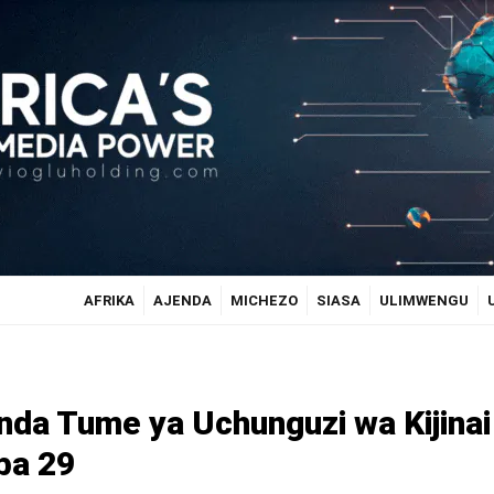
AFRIKA
AJENDA
MICHEZO
SIASA
ULIMWENGU
nda Tume ya Uchunguzi wa Kijinai
ba 29