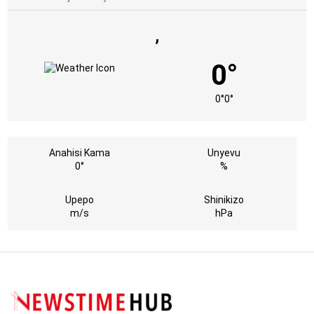
,
0°
0°
0°
Anahisi Kama
Unyevu
0°
%
Upepo
Shinikizo
m/s
hPa