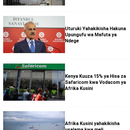
Uturuki Yahakikisha Hakuna
Upungufu wa Mafuta ya
Ndege
Kenya Kuuza 15% ya Hisa za
Safaricom kwa Vodacom ya
Afrika Kusini
Afrika Kusini yahakikisha
usalama kwa meli