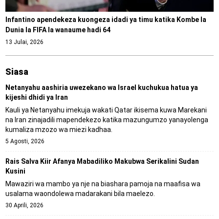
Infantino apendekeza kuongeza idadi ya timu katika Kombe la
Dunia la FIFA la wanaume hadi 64
13 Julai, 2026
Siasa
Netanyahu aashiria uwezekano wa Israel kuchukua hatua ya
kijeshi dhidi ya Iran
Kauli ya Netanyahu imekuja wakati Qatar ikisema kuwa Marekani
na Iran zinajadili mapendekezo katika mazungumzo yanayolenga
kumaliza mzozo wa miezi kadhaa.
5 Agosti, 2026
Rais Salva Kiir Afanya Mabadiliko Makubwa Serikalini Sudan
Kusini
Mawaziri wa mambo ya nje na biashara pamoja na maafisa wa
usalama waondolewa madarakani bila maelezo.
30 Aprili, 2026