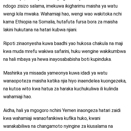
ndogo zisizo salama, imekuwa ikigharimu maisha ya watu
wengi kila mwaka. Wahamiaji hao, wengi wao wakitoka nchi
kama Ethiopia na Somalia, hutafuta fursa bora za maisha
lakini hukutana na hatari kubwa njiani.
Ripoti zinaonyesha kuwa baadhi yao hukosa chakula na maji
kwa muda mrefu wakiwa safarini, huku wengine wakikumbwa
na hali mbaya ya hewa inayosababisha boti kupinduka.
Mashirika ya misaada yameonya kuwa idadi ya watu
wanaopoteza maisha katika njia hiyo inaendelea kuongezeka,
na kutoa wito kwa hatua za haraka kuchukuliwa ili kulinda
wahamiaji hao.
Aidha, hali ya mgogoro nchini Yemen inaongeza hatari zaidi
kwa wahamiaji wanaofanikiwa kufika huko, kwani
wanakabiliwa na changamoto nyingine za kiusalama na