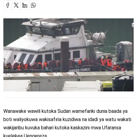
Wanawake wawili kutoka Sudan wamefariki dunia baada ya
boti waliyokuwa wakisafıria kuzidiwa na idadi ya watu wakati
wakijaribu kuvuka bahari kutoka kaskazini mwa Ufaransa
kuelekea Uengereza.