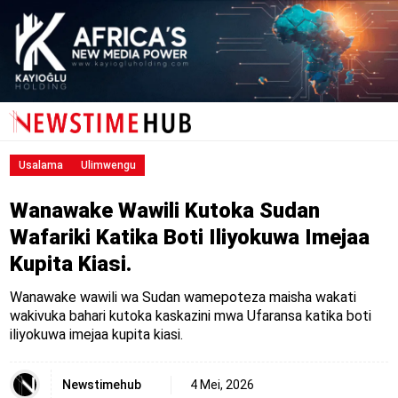
Usalama
Ulimwengu
Wanawake Wawili Kutoka Sudan
Wafariki Katika Boti Iliyokuwa Imejaa
Kupita Kiasi.
Wanawake wawili wa Sudan wamepoteza maisha wakati
wakivuka bahari kutoka kaskazini mwa Ufaransa katika boti
iliyokuwa imejaa kupita kiasi.
Newstimehub
4 Mei, 2026