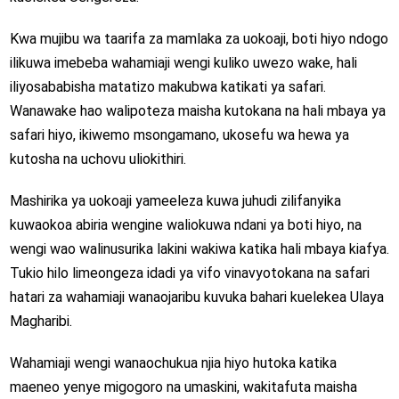
Kwa mujibu wa taarifa za mamlaka za uokoaji, boti hiyo ndogo
ilikuwa imebeba wahamiaji wengi kuliko uwezo wake, hali
iliyosababisha matatizo makubwa katikati ya safari.
Wanawake hao walipoteza maisha kutokana na hali mbaya ya
safari hiyo, ikiwemo msongamano, ukosefu wa hewa ya
kutosha na uchovu uliokithiri.
Mashirika ya uokoaji yameeleza kuwa juhudi zilifanyika
kuwaokoa abiria wengine waliokuwa ndani ya boti hiyo, na
wengi wao walinusurika lakini wakiwa katika hali mbaya kiafya.
Tukio hilo limeongeza idadi ya vifo vinavyotokana na safari
hatari za wahamiaji wanaojaribu kuvuka bahari kuelekea Ulaya
Magharibi.
Wahamiaji wengi wanaochukua njia hiyo hutoka katika
maeneo yenye migogoro na umaskini, wakitafuta maisha