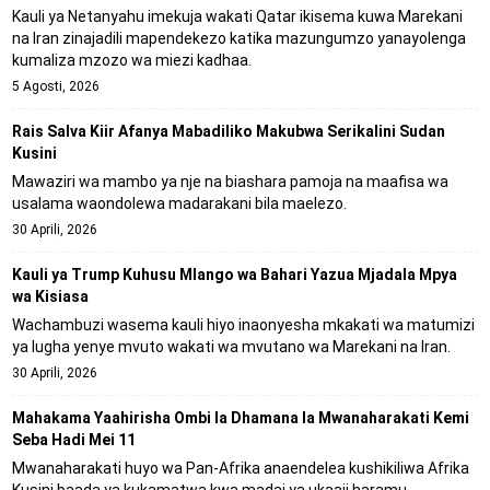
Kauli ya Netanyahu imekuja wakati Qatar ikisema kuwa Marekani
na Iran zinajadili mapendekezo katika mazungumzo yanayolenga
kumaliza mzozo wa miezi kadhaa.
5 Agosti, 2026
Rais Salva Kiir Afanya Mabadiliko Makubwa Serikalini Sudan
Kusini
Mawaziri wa mambo ya nje na biashara pamoja na maafisa wa
usalama waondolewa madarakani bila maelezo.
30 Aprili, 2026
Kauli ya Trump Kuhusu Mlango wa Bahari Yazua Mjadala Mpya
wa Kisiasa
Wachambuzi wasema kauli hiyo inaonyesha mkakati wa matumizi
ya lugha yenye mvuto wakati wa mvutano wa Marekani na Iran.
30 Aprili, 2026
Mahakama Yaahirisha Ombi la Dhamana la Mwanaharakati Kemi
Seba Hadi Mei 11
Mwanaharakati huyo wa Pan-Afrika anaendelea kushikiliwa Afrika