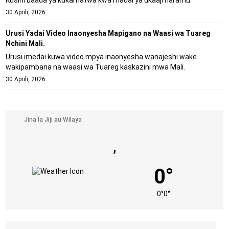
Kusini baada ya kukamatwa kwa madai ya ukaaji haramu.
30 Aprili, 2026
Urusi Yadai Video Inaonyesha Mapigano na Waasi wa Tuareg
Nchini Mali.
Urusi imedai kuwa video mpya inaonyesha wanajeshi wake
wakipambana na waasi wa Tuareg kaskazini mwa Mali.
30 Aprili, 2026
,
0°
0°
0°