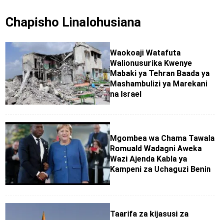
Chapisho Linalohusiana
Waokoaji Watafuta
Walionusurika Kwenye
Mabaki ya Tehran Baada ya
Mashambulizi ya Marekani
na Israel
Mgombea wa Chama Tawala
Romuald Wadagni Aweka
Wazi Ajenda Kabla ya
Kampeni za Uchaguzi Benin
Taarifa za kijasusi za