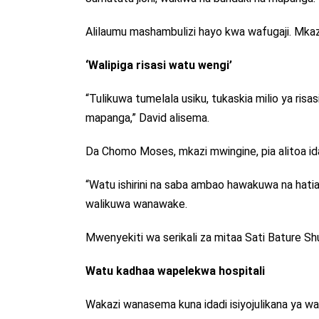
Alilaumu mashambulizi hayo kwa wafugaji. Mkaz
‘Walipiga risasi watu wengi’
“Tulikuwa tumelala usiku, tukaskia milio ya risa
mapanga,” David alisema.
Da Chomo Moses, mkazi mwingine, pia alitoa id
“Watu ishirini na saba ambao hawakuwa na hatia
walikuwa wanawake.
Mwenyekiti wa serikali za mitaa Sati Bature Shuw
Watu kadhaa wapelekwa hospitali
Wakazi wanasema kuna idadi isiyojulikana ya w