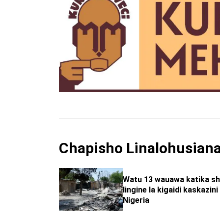
Chapisho Linalohusian
Watu 13 wauawa katika s
lingine la kigaidi kaskazin
Nigeria