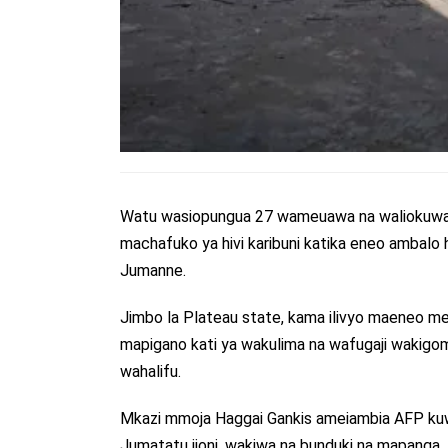
Watu wasiopungua 27 wameuawa na waliokuwa na 
machafuko ya hivi karibuni katika eneo ambal
Jumanne.
Jimbo la Plateau state, kama ilivyo maeneo men
mapigano kati ya wakulima na wafugaji wakigomb
wahalifu.
Mkazi mmoja Haggai Gankis ameiambia AFP kuw
Jumatatu jioni, wakiwa na bunduki na mapanga.