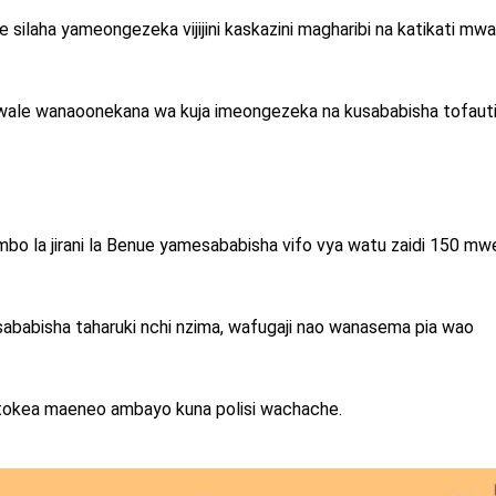
ilaha yameongezeka vijijini kaskazini magharibi na katikati mwa
a wale wanaoonekana wa kuja imeongezeka na kusababisha tofaut
imbo la jirani la Benue yamesababisha vifo vya watu zaidi 150 mw
ababisha taharuki nchi nzima, wafugaji nao wanasema pia wao
atokea maeneo ambayo kuna polisi wachache.