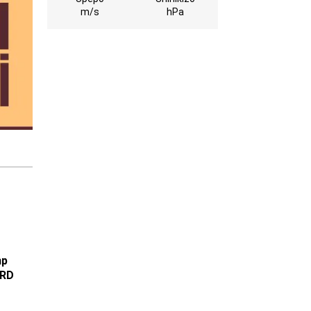
m/s
hPa
mp
ERD