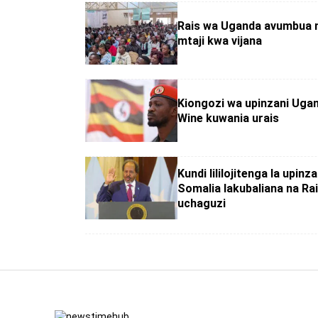
Rais wa Uganda avumbua
mtaji kwa vijana
Kiongozi wa upinzani Ugan
Wine kuwania urais
Kundi lililojitenga la upinza
Somalia lakubaliana na Rai
uchaguzi