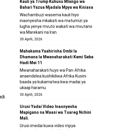
Kauli ya Trump Kuhusu Mlango wa
Bahari Yazua Mjadala Mpya wa Kisiasa
Wachambuzi wasema kauli hiyo
inaonyesha mkakati wa matumizi ya
lugha yenye mvuto wakati wa mvutano
wa Marekani na Iran.
30 Aprili, 2026
Mahakama Yaahirisha Ombi la
Dhamana la Mwanaharakati Kemi Seba
Hadi Mei 11
Mwanaharakati huyo wa Pan-Afrika
anaendelea kushikiliwa Afrika Kusini
baada ya kukamatwa kwa madai ya
ukaaji haramu.
30 Aprili, 2026
di.
Urusi Yadai Video Inaonyesha
Mapigano na Waasi wa Tuareg Nchini
Mali.
Urusi imedai kuwa video mpya