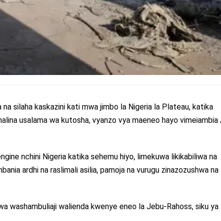
silaha kaskazini kati mwa jimbo la Nigeria la Plateau, katika
o halina usalama wa kutosha, vyanzo vya maeneo hayo vimeiambia
gine nchini Nigeria katika sehemu hiyo, limekuwa likikabiliwa na
ania ardhi na raslimali asilia, pamoja na vurugu zinazozushwa na
a washambuliaji walienda kwenye eneo la Jebu-Rahoss, siku ya