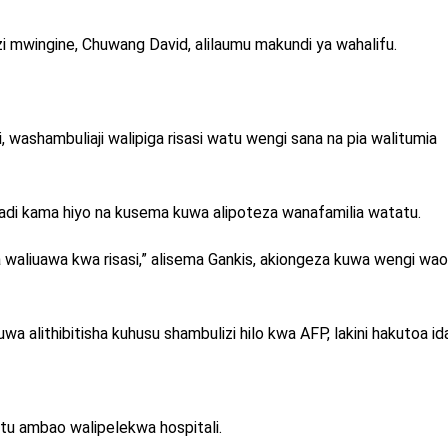
i mwingine, Chuwang David, alilaumu makundi ya wahalifu.
si, washambuliaji walipiga risasi watu wengi sana na pia walitumia
adi kama hiyo na kusema kuwa alipoteza wanafamilia watatu.
 waliuawa kwa risasi,” alisema Gankis, akiongeza kuwa wengi wao
a alithibitisha kuhusu shambulizi hilo kwa AFP, lakini hakutoa ida
atu ambao walipelekwa hospitali.