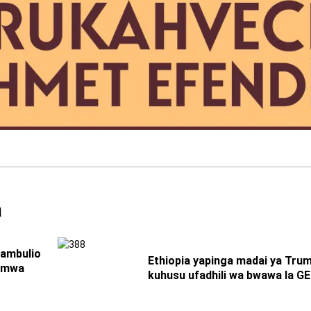
a
hambulio
Ethiopia yapinga madai ya Tru
i mwa
kuhusu ufadhili wa bwawa la G