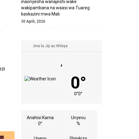
inaonyesha wanajeshi wake
wakipambana na waasi wa Tuareg
kaskazini mwa Mali.
30 Aprili, 2026
i
,
ezi
0°
0°
0°
Anahisi Kama
Unyevu
0°
%
Upepo
Shinikizo