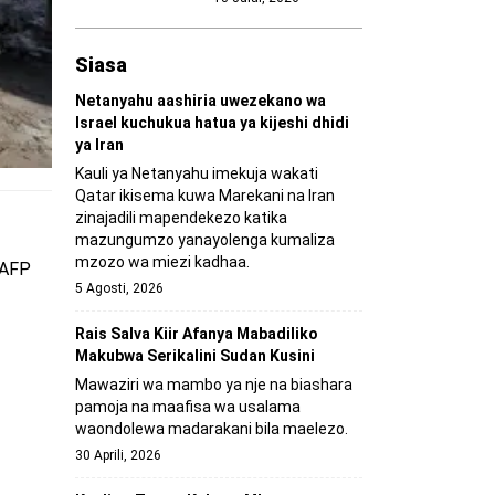
Siasa
Netanyahu aashiria uwezekano wa
Israel kuchukua hatua ya kijeshi dhidi
ya Iran
Kauli ya Netanyahu imekuja wakati
Qatar ikisema kuwa Marekani na Iran
zinajadili mapendekezo katika
mazungumzo yanayolenga kumaliza
mzozo wa miezi kadhaa.
 AFP
5 Agosti, 2026
Rais Salva Kiir Afanya Mabadiliko
Makubwa Serikalini Sudan Kusini
Mawaziri wa mambo ya nje na biashara
pamoja na maafisa wa usalama
waondolewa madarakani bila maelezo.
30 Aprili, 2026