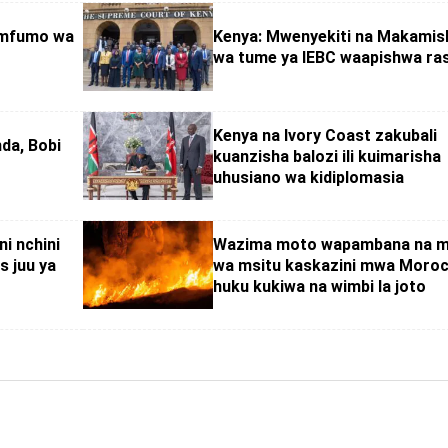
 mfumo wa
Kenya: Mwenyekiti na Makamis
wa tume ya IEBC waapishwa ra
Kenya na Ivory Coast zakubali
da, Bobi
kuanzisha balozi ili kuimarisha
uhusiano wa kidiplomasia
ni nchini
Wazima moto wapambana na 
s juu ya
wa msitu kaskazini mwa Moro
huku kukiwa na wimbi la joto