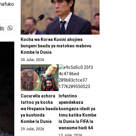
chafuko
Kocha wa Korea Kusini ahojiwa
bungeni baada ya matokeo mabovu
Kombe la Dunia
30 Julai, 2026
Cucurella achora
Infantino
tattoo ya kocha
apendekeza
wa Hispania baada
kuongeza idadi ya
ya kushinda
timu katika Kombe
Kombe la Dunia
la Dunia la FIFA la
wanaume hadi 64
29 Julai, 2026
13 Julai, 2026