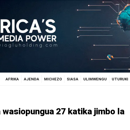
AFRIKA
AJENDA
MICHEZO
SIASA
ULIMWENGU
UTURUKI
 wasiopungua 27 katika jimbo la