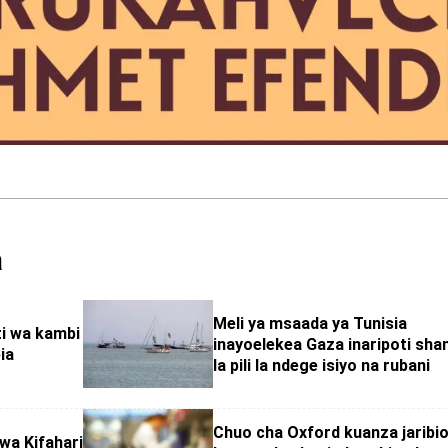
a
Meli ya msaada ya Tunisia
ti wa kambi
inayoelekea Gaza inaripoti sha
ia
la pili la ndege isiyo na rubani
Chuo cha Oxford kuanza jaribio
wa Kifahari