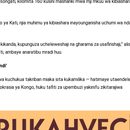
ongati, kilomita 160 kusini mashariki mwa mji mkuu wa kibiasha
ya Kati, njia muhimu ya kibiashara inayounganisha uchumi wa nda
wa kikanda, kupunguza ucheleweshaji na gharama za usafirishaji,” al
ti, ambaye anaratibu mradi huu.
di’
wa kuchukua takriban miaka sita kukamilika — hatimaye utaendele
rasia ya Kongo, huku tafiti za upembuzi yakinifu zikitarajiwa