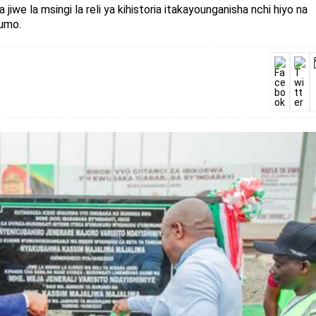
we la msingi la reli ya kihistoria itakayounganisha nchi hiyo na
humo.