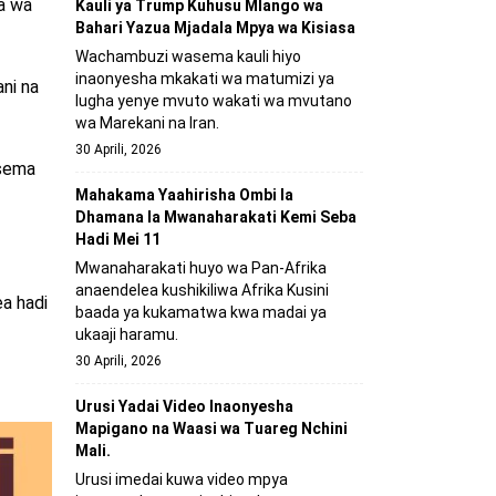
ra wa
Kauli ya Trump Kuhusu Mlango wa
Bahari Yazua Mjadala Mpya wa Kisiasa
Wachambuzi wasema kauli hiyo
inaonyesha mkakati wa matumizi ya
ni na
lugha yenye mvuto wakati wa mvutano
wa Marekani na Iran.
30 Aprili, 2026
isema
Mahakama Yaahirisha Ombi la
Dhamana la Mwanaharakati Kemi Seba
Hadi Mei 11
Mwanaharakati huyo wa Pan-Afrika
anaendelea kushikiliwa Afrika Kusini
a hadi
baada ya kukamatwa kwa madai ya
ukaaji haramu.
30 Aprili, 2026
Urusi Yadai Video Inaonyesha
Mapigano na Waasi wa Tuareg Nchini
Mali.
Urusi imedai kuwa video mpya