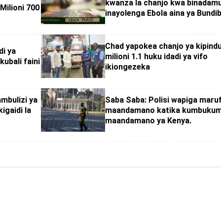
kwanza la chanjo kwa binadam
ilioni 700
inayolenga Ebola aina ya Bundi
Chad yapokea chanjo ya kipind
di ya
milioni 1.1 huku idadi ya vifo
ubali faini
ikiongezeka
mbulizi ya
Saba Saba: Polisi wapiga maru
igaidi la
maandamano katika kumbukum
maandamano ya Kenya.