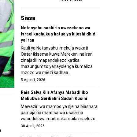
Siasa
Netanyahu aashiria uwezekano wa
Israel kuchukua hatua ya kijeshi dhidi
ya Iran
Kauli ya Netanyahu imekuja wakati
Qatar ikisema kuwa Marekani na Iran
zinajadili mapendekezo katika
mazungumzo yanayolenga kumaliza
mzozo wa miezi kadhaa.
5 Agosti, 2026
Rais Salva Kiir Afanya Mabadiliko
Makubwa Serikalini Sudan Kusini
Mawaziri wa mambo ya nje na biashara
pamoja na maafisa wa usalama
waondolewa madarakani bila maelezo.
30 Aprili, 2026
a