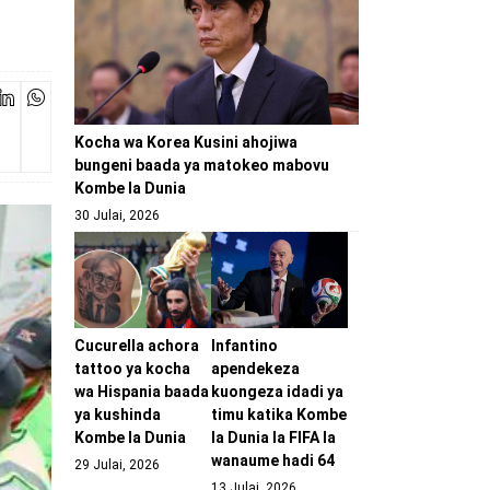
Kocha wa Korea Kusini ahojiwa
bungeni baada ya matokeo mabovu
Kombe la Dunia
30 Julai, 2026
Cucurella achora
Infantino
tattoo ya kocha
apendekeza
wa Hispania baada
kuongeza idadi ya
ya kushinda
timu katika Kombe
Kombe la Dunia
la Dunia la FIFA la
wanaume hadi 64
29 Julai, 2026
13 Julai, 2026