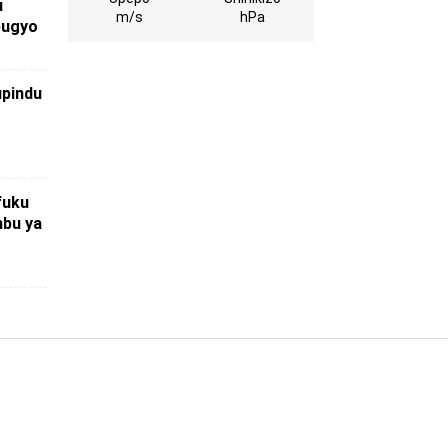
u
m/s
hPa
bugyo
upindu
fuku
bu ya