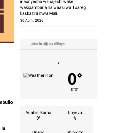
inaonyesha wanajeshi wake
wakipambana na waasi wa Tuareg
kaskazini mwa Mali.
30 Aprili, 2026
,
0°
0°
0°
mbulio
Anahisi Kama
Unyevu
0°
%
 la
Upepo
Shinikizo