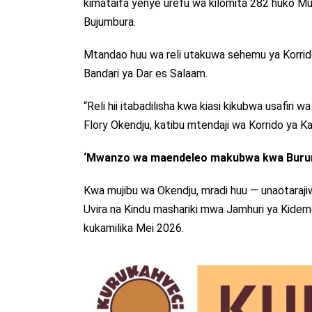
kimataifa yenye urefu wa kilomita 282 huko Mus
Bujumbura.
Mtandao huu wa reli utakuwa sehemu ya Korrido 
Bandari ya Dar es Salaam.
“Reli hii itabadilisha kwa kiasi kikubwa usafiri 
Flory Okendju, katibu mtendaji wa Korrido ya Ka
‘Mwanzo wa maendeleo makubwa kwa Burun
Kwa mujibu wa Okendju, mradi huu — unaotaraji
Uvira na Kindu mashariki mwa Jamhuri ya Kidemok
kukamilika Mei 2026.