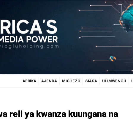
AFRIKA
AJENDA
MICHEZO
SIASA
ULIMWENGU
a reli ya kwanza kuungana na