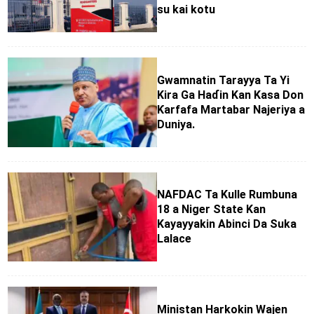
su kai kotu
Gwamnatin Tarayya Ta Yi
Kira Ga Haɗin Kan Kasa Don
Ƙarfafa Martabar Najeriya a
Duniya.
NAFDAC Ta Kulle Rumbuna
18 a Niger State Kan
Kayayyakin Abinci Da Suka
Lalace
Ministan Harkokin Wajen