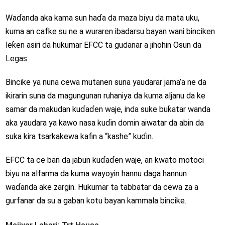
Waɗanda aka kama sun haɗa da maza biyu da mata uku,
kuma an cafke su ne a wuraren ibadarsu bayan wani binciken
leƙen asiri da hukumar EFCC ta gudanar a jihohin Osun da
Legas.
Bincike ya nuna cewa mutanen suna yaudarar jama’a ne da
ikirarin suna da magungunan ruhaniya da kuma aljanu da ke
samar da makudan kuɗaɗen waje, inda suke buƙatar wanda
aka yaudara ya kawo nasa kuɗin domin aiwatar da abin da
suka kira tsarkakewa kafin a “kashe” kuɗin.
EFCC ta ce ban da jabun kuɗaɗen waje, an kwato motoci
biyu na alfarma da kuma wayoyin hannu daga hannun
waɗanda ake zargin. Hukumar ta tabbatar da cewa za a
gurfanar da su a gaban kotu bayan kammala bincike.