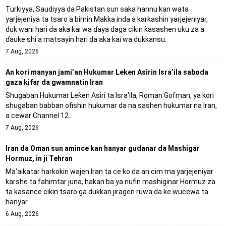
Turkiyya, Saudiyya da Pakistan sun saka hannu kan wata
yarjejeniya ta tsaro a birnin Makka inda a karkashin yarjejeniyar,
duk wani hari da aka kai wa ɗaya daga cikin ƙasashen uku za a
ɗauke shi a matsayin hari da aka kai wa dukkansu.
7 Aug, 2026
An kori manyan jami’an Hukumar Leken Asirin Isra’ila saboda
gaza kifar da gwamnatin Iran
Shugaban Hukumar Leƙen Asiri ta Isra'ila, Roman Gofman, ya kori
shugaban babban ofishin hukumar da na sashen hukumar na Iran,
a cewar Channel 12.
7 Aug, 2026
Iran da Oman sun amince kan hanyar gudanar da Mashigar
Hormuz, in ji Tehran
Ma'aikatar harkokin wajen Iran ta ce ko da an cim ma yarjejeniyar
ƙarshe ta fahimtar juna, hakan ba ya nufin mashiginar Hormuz za
ta kasance cikin tsaro ga dukkan jiragen ruwa da ke wucewa ta
hanyar.
6 Aug, 2026