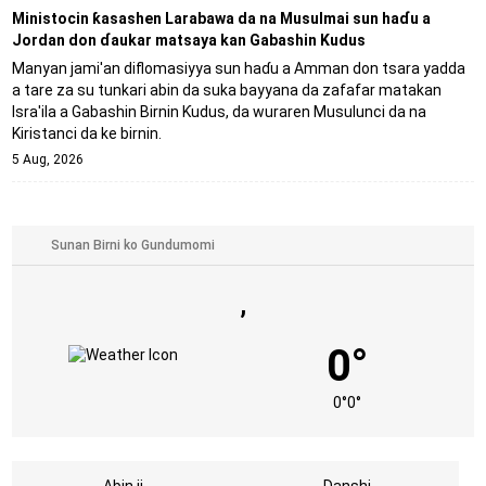
Ministocin ƙasashen Larabawa da na Musulmai sun haɗu a
Jordan don ɗaukar matsaya kan Gabashin Kudus
Manyan jami'an diflomasiyya sun haɗu a Amman don tsara yadda
a tare za su tunkari abin da suka bayyana da zafafar matakan
Isra'ila a Gabashin Birnin Ƙudus, da wuraren Musulunci da na
Kiristanci da ke birnin.
5 Aug, 2026
,
0°
0°
0°