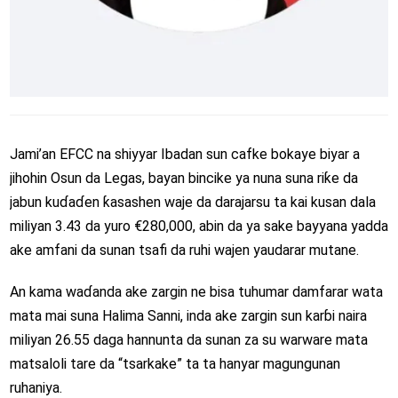
Jami’an EFCC na shiyyar Ibadan sun cafke bokaye biyar a
jihohin Osun da Legas, bayan bincike ya nuna suna riƙe da
jabun kuɗaɗen ƙasashen waje da darajarsu ta kai kusan dala
miliyan 3.43 da yuro €280,000, abin da ya sake bayyana yadda
ake amfani da sunan tsafi da ruhi wajen yaudarar mutane.
An kama waɗanda ake zargin ne bisa tuhumar damfarar wata
mata mai suna Halima Sanni, inda ake zargin sun karɓi naira
miliyan 26.55 daga hannunta da sunan za su warware mata
matsaloli tare da “tsarkake” ta ta hanyar magungunan
ruhaniya.