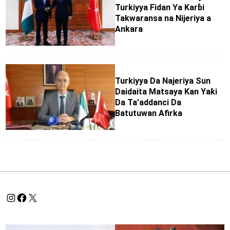
Turkiyya Fidan Ya Karɓi
Takwaransa na Nijeriya a
Ankara
Turkiyya Da Najeriya Sun
Daidaita Matsaya Kan Yaƙi
Da Ta’addanci Da
Batutuwan Afirka