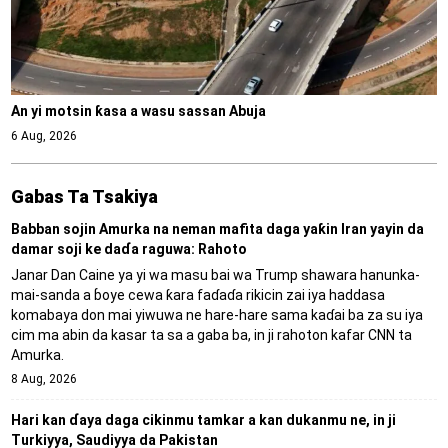
An yi motsin ƙasa a wasu sassan Abuja
6 Aug, 2026
Gabas Ta Tsakiya
Babban sojin Amurka na neman mafita daga yaƙin Iran yayin da
damar soji ke daɗa raguwa: Rahoto
Janar Dan Caine ya yi wa masu bai wa Trump shawara hanunka-
mai-sanda a ɓoye cewa ƙara faɗaɗa rikicin zai iya haddasa
komabaya don mai yiwuwa ne hare-hare sama kaɗai ba za su iya
cim ma abin da kasar ta sa a gaba ba, in ji rahoton kafar CNN ta
Amurka.
8 Aug, 2026
Hari kan ɗaya daga cikinmu tamkar a kan dukanmu ne, in ji
Turkiyya, Saudiyya da Pakistan