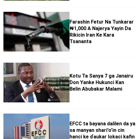
Farashin Fetur Na Tunkarar
₦1,000 A Najerya Yayin Da
Rikicin Iran Ke Kara
Tsananta
Kotu Ta Sanya 7 ga Janairu
Don Yanke Hukunci Kan
Belin Abubakar Malami
EFCC ta bayana dalilen da ya
sa manyan shari’o’in cin
hanci ke ɗaukar lokaci kafin