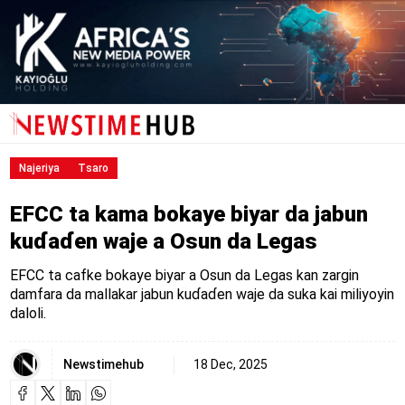
Najeriya
Tsaro
EFCC ta kama bokaye biyar da jabun
kuɗaɗen waje a Osun da Legas
EFCC ta cafke bokaye biyar a Osun da Legas kan zargin
damfara da mallakar jabun kuɗaɗen waje da suka kai miliyoyin
daloli.
Newstimehub
18 Dec, 2025