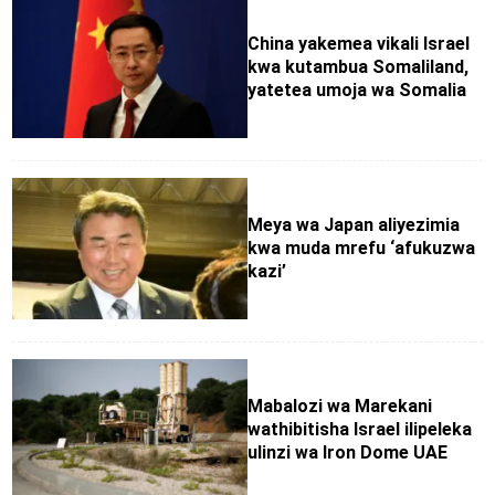
China yakemea vikali Israel
kwa kutambua Somaliland,
yatetea umoja wa Somalia
Meya wa Japan aliyezimia
kwa muda mrefu ‘afukuzwa
kazi’
Mabalozi wa Marekani
wathibitisha Israel ilipeleka
ulinzi wa Iron Dome UAE