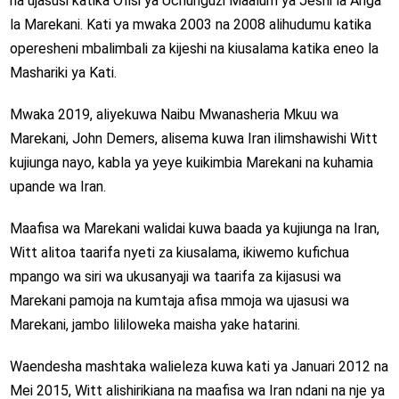
na ujasusi katika Ofisi ya Uchunguzi Maalum ya Jeshi la Anga
la Marekani. Kati ya mwaka 2003 na 2008 alihudumu katika
operesheni mbalimbali za kijeshi na kiusalama katika eneo la
Mashariki ya Kati.
Mwaka 2019, aliyekuwa Naibu Mwanasheria Mkuu wa
Marekani, John Demers, alisema kuwa Iran ilimshawishi Witt
kujiunga nayo, kabla ya yeye kuikimbia Marekani na kuhamia
upande wa Iran.
Maafisa wa Marekani walidai kuwa baada ya kujiunga na Iran,
Witt alitoa taarifa nyeti za kiusalama, ikiwemo kufichua
mpango wa siri wa ukusanyaji wa taarifa za kijasusi wa
Marekani pamoja na kumtaja afisa mmoja wa ujasusi wa
Marekani, jambo lililoweka maisha yake hatarini.
Waendesha mashtaka walieleza kuwa kati ya Januari 2012 na
Mei 2015, Witt alishirikiana na maafisa wa Iran ndani na nje ya