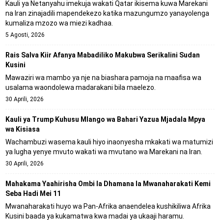
Kauli ya Netanyahu imekuja wakati Qatar ikisema kuwa Marekani
na Iran zinajadili mapendekezo katika mazungumzo yanayolenga
kumaliza mzozo wa miezi kadhaa.
5 Agosti, 2026
Rais Salva Kiir Afanya Mabadiliko Makubwa Serikalini Sudan
Kusini
Mawaziri wa mambo ya nje na biashara pamoja na maafisa wa
usalama waondolewa madarakani bila maelezo.
30 Aprili, 2026
Kauli ya Trump Kuhusu Mlango wa Bahari Yazua Mjadala Mpya
wa Kisiasa
Wachambuzi wasema kauli hiyo inaonyesha mkakati wa matumizi
ya lugha yenye mvuto wakati wa mvutano wa Marekani na Iran.
30 Aprili, 2026
Mahakama Yaahirisha Ombi la Dhamana la Mwanaharakati Kemi
Seba Hadi Mei 11
Mwanaharakati huyo wa Pan-Afrika anaendelea kushikiliwa Afrika
Kusini baada ya kukamatwa kwa madai ya ukaaji haramu.