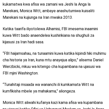
kukamatwa kwa afisa wa zamani wa Jeshi la Anga la
Marekani, Monica Witt, ambaye anashutumiwa kuisaliti
Marekani na kujiunga na Iran mwaka 2013.
Katika taarifa iliyotolewa Alhamisi, FBI imesema inaamini
kuwa Witt bado anaendelea kushirikiana na shughuli za
kijasusi za Iran hadi sasa.
“FBI haijamsahau, na tunaamini kuwa katika kipindi hiki muhimu
cha historia ya Iran, kuna mtu anayejua alipo,” alisema Daniel
Wierzbicki, mkuu wa kitengo cha kupambana na ujasusi wa
FBI mjini Washington.
“Tunahitaji msaada wa wananchi ili kumkamata Witt na
kumfikisha mbele ya mahakama,” aliongeza.
Monica Witt aliwahi kufanya kazi kama afisa wa kupambana