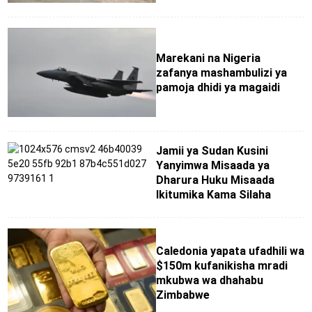
Marekani na Nigeria
zafanya mashambulizi ya
pamoja dhidi ya magaidi
Jamii ya Sudan Kusini
Yanyimwa Misaada ya
Dharura Huku Misaada
Ikitumika Kama Silaha
Caledonia yapata ufadhili wa
$150m kufanikisha mradi
mkubwa wa dhahabu
Zimbabwe