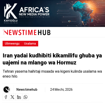
Ulimwengu
Usalama
Iran yadai kudhibiti kikamilifu ghuba ya
uajemi na mlango wa Hormuz
Tehran yasema haihitaji msaada wa kigeni kulinda usalama wa
eneo hilo.
Newstimehub
24 Mechi, 2026