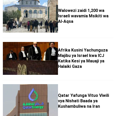
Walowezi zaidi 1,200 wa
Israeli wavamia Msikiti wa
Al-Aqsa
Afrika Kusini Yachunguza
Majibu ya Israel kwa ICJ
Katika Kesi ya Mauaji ya
Halaiki Gaza
Qatar Yafunga Vituo Viwili
vya Nishati Baada ya
Kushambuliwa na Iran