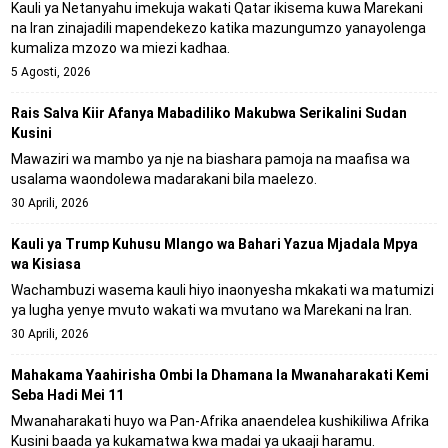
Kauli ya Netanyahu imekuja wakati Qatar ikisema kuwa Marekani
na Iran zinajadili mapendekezo katika mazungumzo yanayolenga
kumaliza mzozo wa miezi kadhaa.
5 Agosti, 2026
Rais Salva Kiir Afanya Mabadiliko Makubwa Serikalini Sudan
Kusini
Mawaziri wa mambo ya nje na biashara pamoja na maafisa wa
usalama waondolewa madarakani bila maelezo.
30 Aprili, 2026
Kauli ya Trump Kuhusu Mlango wa Bahari Yazua Mjadala Mpya
wa Kisiasa
Wachambuzi wasema kauli hiyo inaonyesha mkakati wa matumizi
ya lugha yenye mvuto wakati wa mvutano wa Marekani na Iran.
30 Aprili, 2026
Mahakama Yaahirisha Ombi la Dhamana la Mwanaharakati Kemi
Seba Hadi Mei 11
Mwanaharakati huyo wa Pan-Afrika anaendelea kushikiliwa Afrika
Kusini baada ya kukamatwa kwa madai ya ukaaji haramu.