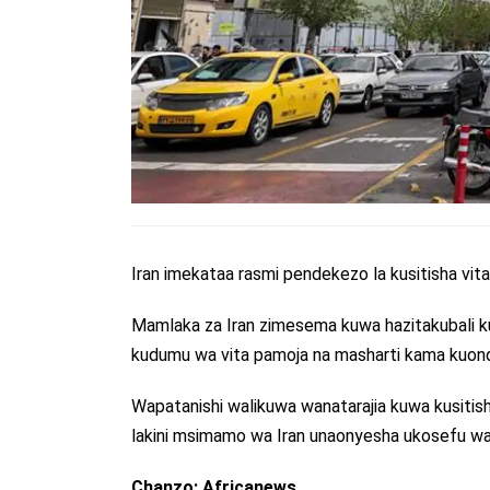
Iran imekataa rasmi pendekezo la kusitisha vita
Mamlaka za Iran zimesema kuwa hazitakubali k
kudumu wa vita pamoja na masharti kama kuon
Wapatanishi walikuwa wanatarajia kuwa kusiti
lakini msimamo wa Iran unaonyesha ukosefu wa
Chanzo: Africanews