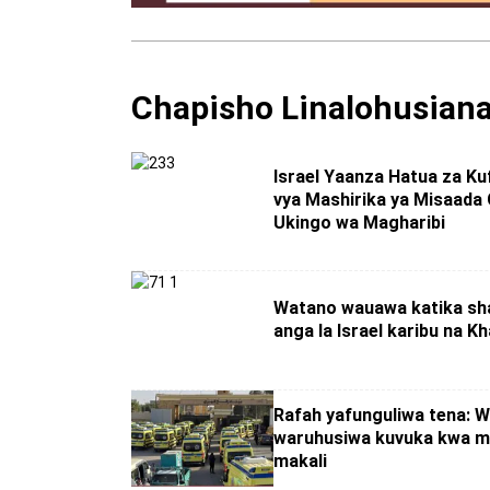
Chapisho Linalohusian
Israel Yaanza Hatua za Kuf
vya Mashirika ya Misaada
Ukingo wa Magharibi
Watano wauawa katika sha
anga la Israel karibu na K
Rafah yafunguliwa tena: W
waruhusiwa kuvuka kwa m
makali