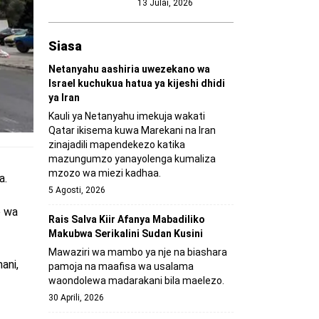
13 Julai, 2026
Siasa
Netanyahu aashiria uwezekano wa
Israel kuchukua hatua ya kijeshi dhidi
ya Iran
Kauli ya Netanyahu imekuja wakati
Qatar ikisema kuwa Marekani na Iran
zinajadili mapendekezo katika
mazungumzo yanayolenga kumaliza
mzozo wa miezi kadhaa.
a.
5 Agosti, 2026
o wa
Rais Salva Kiir Afanya Mabadiliko
Makubwa Serikalini Sudan Kusini
Mawaziri wa mambo ya nje na biashara
ani,
pamoja na maafisa wa usalama
waondolewa madarakani bila maelezo.
30 Aprili, 2026