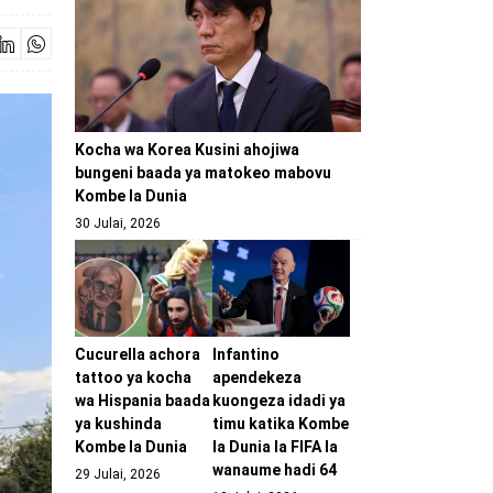
Kocha wa Korea Kusini ahojiwa
bungeni baada ya matokeo mabovu
Kombe la Dunia
30 Julai, 2026
Cucurella achora
Infantino
tattoo ya kocha
apendekeza
wa Hispania baada
kuongeza idadi ya
ya kushinda
timu katika Kombe
Kombe la Dunia
la Dunia la FIFA la
wanaume hadi 64
29 Julai, 2026