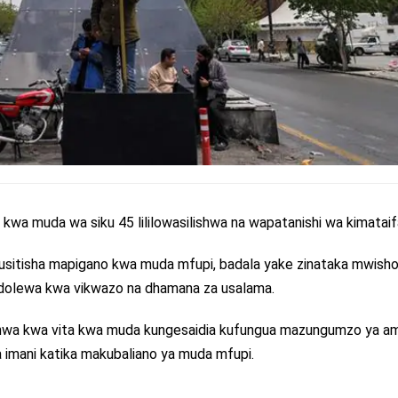
 kwa muda wa siku 45 lililowasilishwa na wapatanishi wa kimataif
usitisha mapigano kwa muda mfupi, badala yake zinataka mwish
dolewa kwa vikwazo na dhamana za usalama.
shwa kwa vita kwa muda kungesaidia kufungua mazungumzo ya am
 imani katika makubaliano ya muda mfupi.