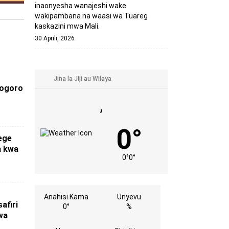
inaonyesha wanajeshi wake
wakipambana na waasi wa Tuareg
kaskazini mwa Mali.
30 Aprili, 2026
gogoro
,
0°
ege
a kwa
0°
0°
Anahisi Kama
Unyevu
afiri
0°
%
wa