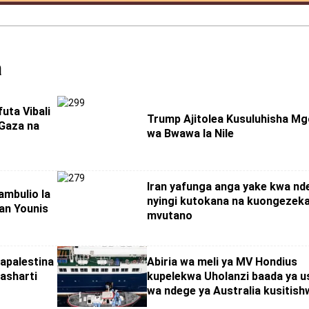
a
uta Vibali
Trump Ajitolea Kusuluhisha M
 Gaza na
wa Bwawa la Nile
Iran yafunga anga yake kwa nd
mbulio la
nyingi kutokana na kuongezek
han Younis
mvutano
apalestina
Abiria wa meli ya MV Hondius
asharti
kupelekwa Uholanzi baada ya us
wa ndege ya Australia kusitish