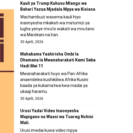
Kauli ya Trump Kuhusu Mlango wa
Bahari Yazua Mjadala Mpya wa Kisiasa
Wachambuzi wasema kauli hiyo
inaonyesha mkakati wa matumizi ya
lugha yenye mvuto wakati wa mvutano
wa Marekani na Iran.
30 Aprili, 2026
Mahakama Yaahirisha Ombi la
Dhamana la Mwanaharakati Kemi Seba
Hadi Mei 11
Mwanaharakati huyo wa Pan-Afrika
anaendelea kushikiliwa Afrika Kusini
baada ya kukamatwa kwa madai ya
ukaaji haramu.
30 Aprili, 2026
Urusi Yadai Video Inaonyesha
Mapigano na Waasi wa Tuareg Nchini
Mali.
Urusi imedai kuwa video mpya