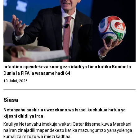
Infantino apendekeza kuongeza idadi ya timu katika Kombe la
Dunia la FIFA la wanaume hadi 64
13 Julai, 2026
Siasa
Netanyahu aashiria uwezekano wa Israel kuchukua hatua ya
kijeshi dhidi ya Iran
Kauli ya Netanyahu imekuja wakati Qatar ikisema kuwa Marekani
na Iran zinajadili mapendekezo katika mazungumzo yanayolenga
kumaliza mzozo wa miezi kadhaa.