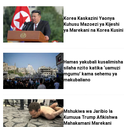
Korea Kaskazini Yaonya
Kuhusu Mazoezi ya Kijeshi
ya Marekani na Korea Kusini
Hamas yakubali kusalimisha
silaha nzito katika ‘uamuzi
mgumu’ kama sehemu ya
makubaliano
Mshukiwa wa Jaribio la
Kumuua Trump Afikishwa
Mahakamani Marekani