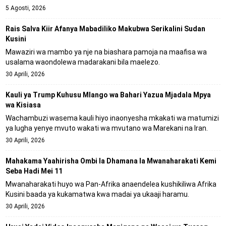
5 Agosti, 2026
Rais Salva Kiir Afanya Mabadiliko Makubwa Serikalini Sudan
Kusini
Mawaziri wa mambo ya nje na biashara pamoja na maafisa wa
usalama waondolewa madarakani bila maelezo.
30 Aprili, 2026
Kauli ya Trump Kuhusu Mlango wa Bahari Yazua Mjadala Mpya
wa Kisiasa
Wachambuzi wasema kauli hiyo inaonyesha mkakati wa matumizi
ya lugha yenye mvuto wakati wa mvutano wa Marekani na Iran.
30 Aprili, 2026
Mahakama Yaahirisha Ombi la Dhamana la Mwanaharakati Kemi
Seba Hadi Mei 11
Mwanaharakati huyo wa Pan-Afrika anaendelea kushikiliwa Afrika
Kusini baada ya kukamatwa kwa madai ya ukaaji haramu.
30 Aprili, 2026