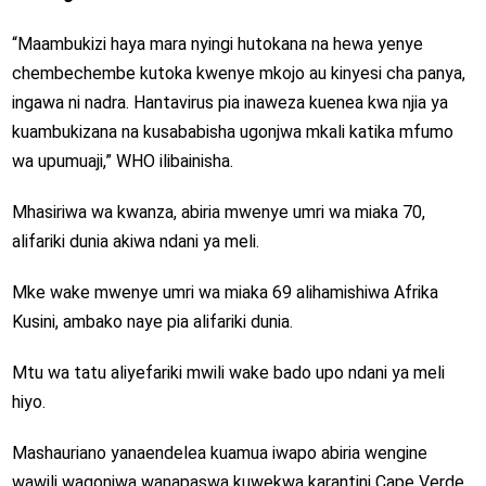
“Maambukizi haya mara nyingi hutokana na hewa yenye
chembechembe kutoka kwenye mkojo au kinyesi cha panya,
ingawa ni nadra. Hantavirus pia inaweza kuenea kwa njia ya
kuambukizana na kusababisha ugonjwa mkali katika mfumo
wa upumuaji,” WHO ilibainisha.
Mhasiriwa wa kwanza, abiria mwenye umri wa miaka 70,
alifariki dunia akiwa ndani ya meli.
Mke wake mwenye umri wa miaka 69 alihamishiwa Afrika
Kusini, ambako naye pia alifariki dunia.
Mtu wa tatu aliyefariki mwili wake bado upo ndani ya meli
hiyo.
Mashauriano yanaendelea kuamua iwapo abiria wengine
wawili wagonjwa wanapaswa kuwekwa karantini Cape Verde