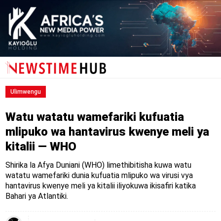
Ulimwengu
Watu watatu wamefariki kufuatia
mlipuko wa hantavirus kwenye meli ya
kitalii — WHO
Shirika la Afya Duniani (WHO) limethibitisha kuwa watu
watatu wamefariki dunia kufuatia mlipuko wa virusi vya
hantavirus kwenye meli ya kitalii iliyokuwa ikisafiri katika
Bahari ya Atlantiki.