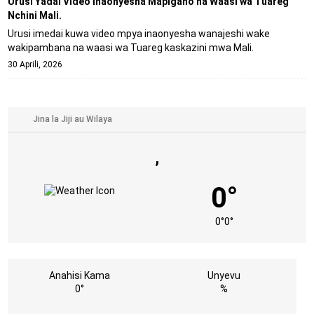
Urusi Yadai Video Inaonyesha Mapigano na Waasi wa Tuareg
Nchini Mali.
Urusi imedai kuwa video mpya inaonyesha wanajeshi wake
wakipambana na waasi wa Tuareg kaskazini mwa Mali.
30 Aprili, 2026
,
0°
0°
0°
Anahisi Kama
Unyevu
0°
%