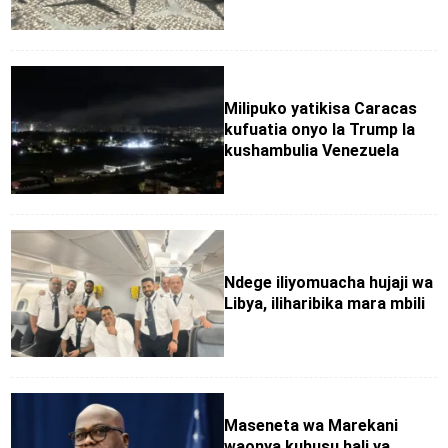
Milipuko yatikisa Caracas
kufuatia onyo la Trump la
kushambulia Venezuela
Ndege iliyomuacha hujaji wa
Libya, iliharibika mara mbili
Maseneta wa Marekani
waonya kuhusu hali ya