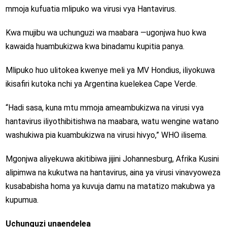
mmoja kufuatia mlipuko wa virusi vya Hantavirus.
Kwa mujibu wa uchunguzi wa maabara —ugonjwa huo kwa
kawaida huambukizwa kwa binadamu kupitia panya.
Mlipuko huo ulitokea kwenye meli ya MV Hondius, iliyokuwa
ikisafiri kutoka nchi ya Argentina kuelekea Cape Verde.
“Hadi sasa, kuna mtu mmoja ameambukizwa na virusi vya
hantavirus iliyothibitishwa na maabara, watu wengine watano
washukiwa pia kuambukizwa na virusi hivyo,” WHO ilisema.
Mgonjwa aliyekuwa akitibiwa jijini Johannesburg, Afrika Kusini
alipimwa na kukutwa na hantavirus, aina ya virusi vinavyoweza
kusababisha homa ya kuvuja damu na matatizo makubwa ya
kupumua.
Uchunguzi unaendelea