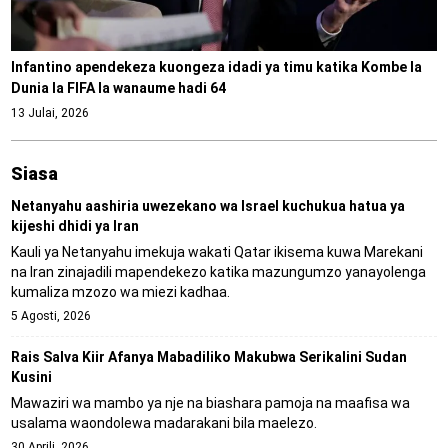
Infantino apendekeza kuongeza idadi ya timu katika Kombe la
Dunia la FIFA la wanaume hadi 64
13 Julai, 2026
Siasa
Netanyahu aashiria uwezekano wa Israel kuchukua hatua ya
kijeshi dhidi ya Iran
Kauli ya Netanyahu imekuja wakati Qatar ikisema kuwa Marekani
na Iran zinajadili mapendekezo katika mazungumzo yanayolenga
kumaliza mzozo wa miezi kadhaa.
5 Agosti, 2026
Rais Salva Kiir Afanya Mabadiliko Makubwa Serikalini Sudan
Kusini
Mawaziri wa mambo ya nje na biashara pamoja na maafisa wa
usalama waondolewa madarakani bila maelezo.
30 Aprili, 2026