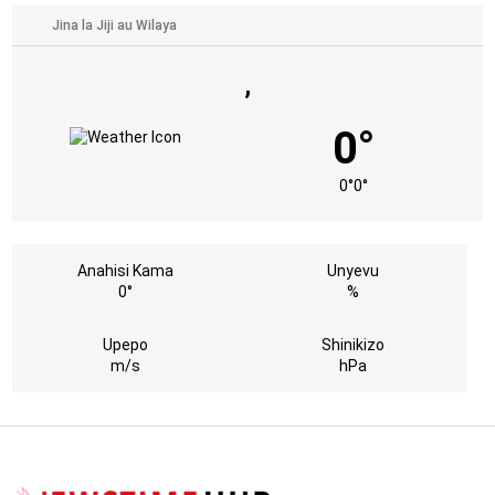
,
0°
0°
0°
Anahisi Kama
Unyevu
0°
%
Upepo
Shinikizo
m/s
hPa