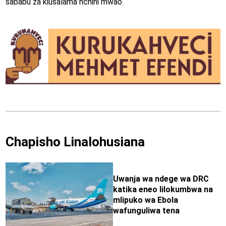
sababu za kiusalama nchini mwao.
Chapisho Linalohusiana
Uwanja wa ndege wa DRC
katika eneo lilokumbwa na
mlipuko wa Ebola
wafunguliwa tena