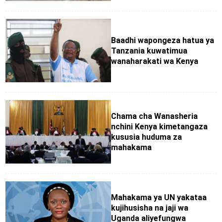
Baadhi wapongeza hatua ya
Tanzania kuwatimua
wanaharakati wa Kenya
Chama cha Wanasheria
nchini Kenya kimetangaza
kususia huduma za
mahakama
Mahakama ya UN yakataa
kujihusisha na jaji wa
Uganda aliyefungwa