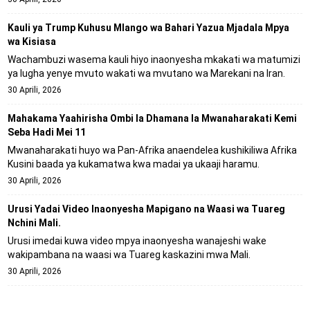
Kauli ya Trump Kuhusu Mlango wa Bahari Yazua Mjadala Mpya
wa Kisiasa
Wachambuzi wasema kauli hiyo inaonyesha mkakati wa matumizi
ya lugha yenye mvuto wakati wa mvutano wa Marekani na Iran.
30 Aprili, 2026
Mahakama Yaahirisha Ombi la Dhamana la Mwanaharakati Kemi
Seba Hadi Mei 11
Mwanaharakati huyo wa Pan-Afrika anaendelea kushikiliwa Afrika
Kusini baada ya kukamatwa kwa madai ya ukaaji haramu.
30 Aprili, 2026
Urusi Yadai Video Inaonyesha Mapigano na Waasi wa Tuareg
Nchini Mali.
Urusi imedai kuwa video mpya inaonyesha wanajeshi wake
wakipambana na waasi wa Tuareg kaskazini mwa Mali.
30 Aprili, 2026