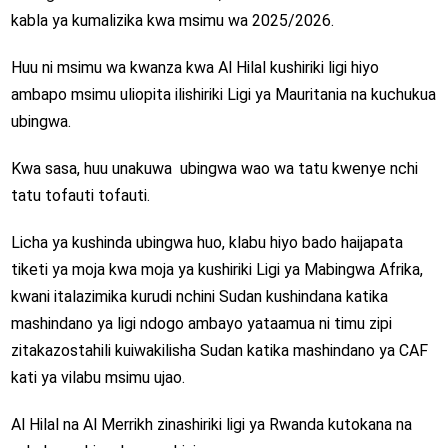
kabla ya kumalizika kwa msimu wa 2025/2026.
Huu ni msimu wa kwanza kwa Al Hilal kushiriki ligi hiyo
ambapo msimu uliopita ilishiriki Ligi ya Mauritania na kuchukua
ubingwa.
Kwa sasa, huu unakuwa
ubingwa wao wa tatu kwenye nchi
tatu tofauti tofauti.
Licha ya kushinda ubingwa huo, klabu hiyo bado haijapata
tiketi ya moja kwa moja ya kushiriki Ligi ya Mabingwa Afrika,
kwani italazimika kurudi nchini Sudan kushindana katika
mashindano ya ligi ndogo ambayo yataamua ni timu zipi
zitakazostahili kuiwakilisha Sudan katika mashindano ya CAF
kati ya vilabu msimu ujao.
Al Hilal na Al Merrikh zinashiriki ligi ya Rwanda kutokana na