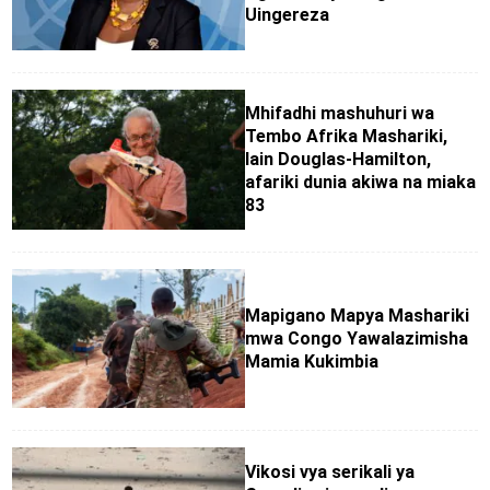
Uingereza
Mhifadhi mashuhuri wa
Tembo Afrika Mashariki,
Iain Douglas-Hamilton,
afariki dunia akiwa na miaka
83
Mapigano Mapya Mashariki
mwa Congo Yawalazimisha
Mamia Kukimbia
Vikosi vya serikali ya