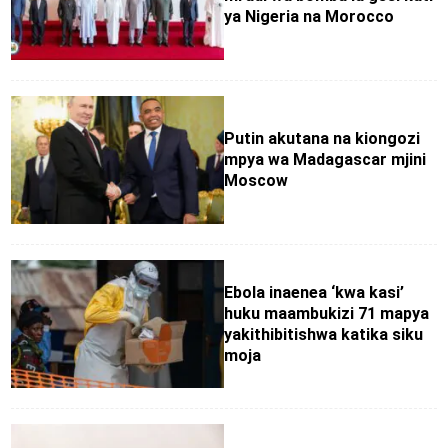
ya Nigeria na Morocco
Putin akutana na kiongozi
mpya wa Madagascar mjini
Moscow
Ebola inaenea ‘kwa kasi’
huku maambukizi 71 mapya
yakithibitishwa katika siku
moja