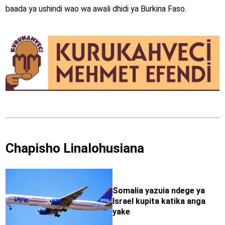
baada ya ushindi wao wa awali dhidi ya Burkina Faso.
Chapisho Linalohusiana
Somalia yazuia ndege ya
Israel kupita katika anga
yake