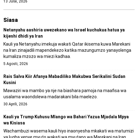
13 Julai, 2026
Siasa
Netanyahu aashiria uwezekano wa Israel kuchukua hatua ya
kijeshi dhidi ya Iran
Kauli ya Netanyahu imekuja wakati Qatar ikisema kuwa Marekani
na Iran zinajadili mapendekezo katika mazungumzo yanayolenga
kumaliza mzozo wa miezi kadhaa.
5 Agosti, 2026
Rais Salva Kiir Afanya Mabadiliko Makubwa Serikalini Sudan
Kusini
Mawaziri wa mambo ya nje na biashara pamoja na maafisa wa
usalama waondolewa madarakani bila maelezo.
30 Aprili, 2026
Kauli ya Trump Kuhusu Mlango wa Bahari Yazua Mjadala Mpya
wa Kisiasa
Wachambuzi wasema kauli hiyo inaonyesha mkakati wa matumizi
ya lugha yenye mvuto wakati wa mvutano wa Marekani na Iran.