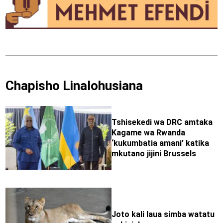
Chapisho Linalohusiana
Tshisekedi wa DRC amtaka
Kagame wa Rwanda
‘kukumbatia amani’ katika
mkutano jijini Brussels
Joto kali laua simba watatu