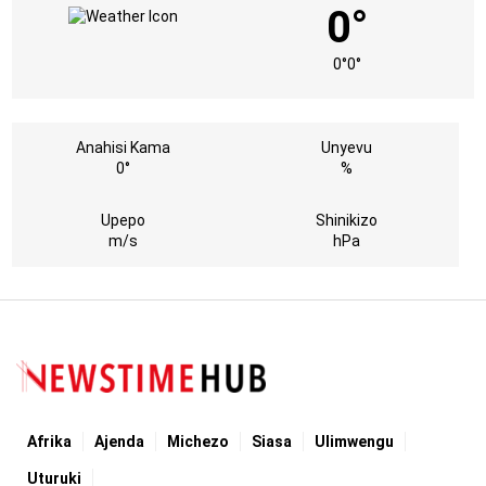
0°
0°
0°
Anahisi Kama
Unyevu
0°
%
Upepo
Shinikizo
m/s
hPa
Afrika
Ajenda
Michezo
Siasa
Ulimwengu
Uturuki