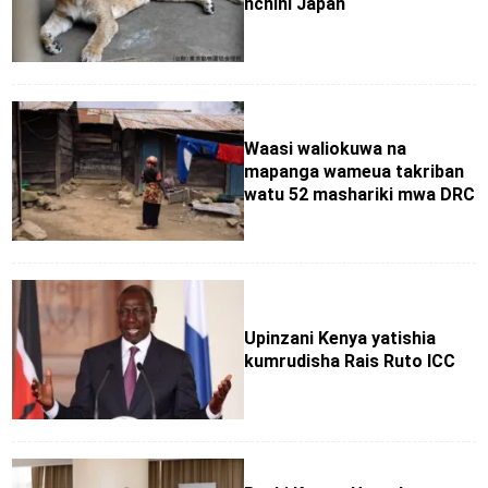
nchini Japan
Waasi waliokuwa na
mapanga wameua takriban
watu 52 mashariki mwa DRC
Upinzani Kenya yatishia
kumrudisha Rais Ruto ICC