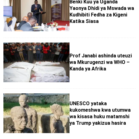
Benki Kuu ya Uganda
Yaonya Dhidi ya Mswada wa
Kudhibiti Fedha za Kigeni
Katika Siasa
Prof Janabi ashinda uteuzi
wa Mkurugenzi wa WHO –
Kanda ya Afrika
UNESCO yataka
kukomeshwa kwa utumwa
wa kisasa huku matamshi
ya Trump yakizua hasira