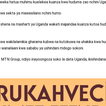
loweka hatua muhimu kuelekea kuanza kwa huduma zao nchini Uga
wa sekta ya mawasiliano nchini humo.
 sheria na masharti ya Uganda wakati inajiandaa kuanza kutoa h
a wakilalamikia gharama kubwa na kutokuwa na uhakika kwa h
tu wanailaani kwa sababu ya ushindani mdogo sokoni.
, MTN Group, ndiyo inayoongoza soko la data Uganda, ikishindana