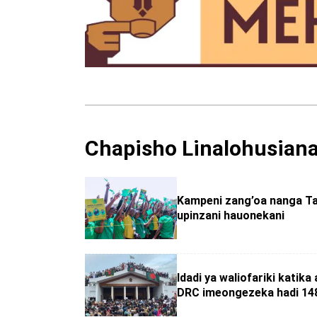
Chapisho Linalohusian
Kampeni zang’oa nanga Ta
upinzani hauonekani
Idadi ya waliofariki katika a
DRC imeongezeka hadi 14