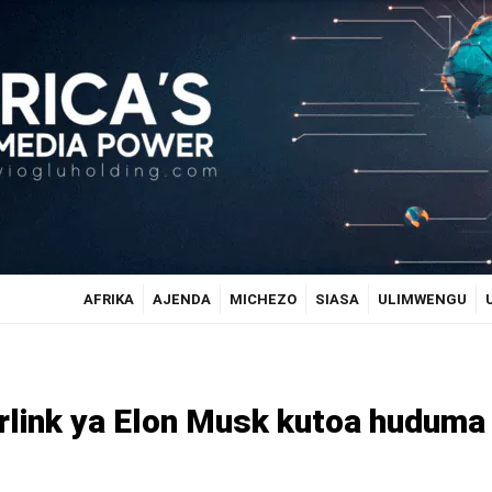
AFRIKA
AJENDA
MICHEZO
SIASA
ULIMWENGU
rlink ya Elon Musk kutoa huduma