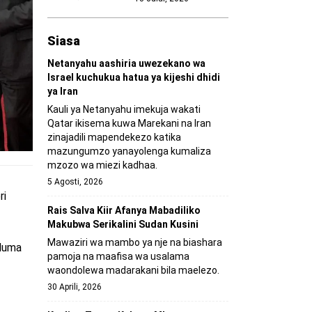
Siasa
Netanyahu aashiria uwezekano wa
Israel kuchukua hatua ya kijeshi dhidi
ya Iran
Kauli ya Netanyahu imekuja wakati
Qatar ikisema kuwa Marekani na Iran
zinajadili mapendekezo katika
mazungumzo yanayolenga kumaliza
mzozo wa miezi kadhaa.
5 Agosti, 2026
ri
Rais Salva Kiir Afanya Mabadiliko
Makubwa Serikalini Sudan Kusini
Mawaziri wa mambo ya nje na biashara
uduma
pamoja na maafisa wa usalama
waondolewa madarakani bila maelezo.
30 Aprili, 2026