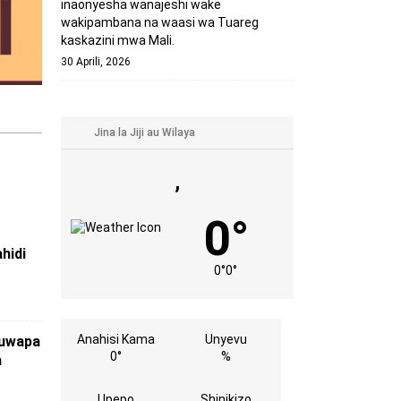
inaonyesha wanajeshi wake
wakipambana na waasi wa Tuareg
kaskazini mwa Mali.
30 Aprili, 2026
,
0°
hidi
0°
0°
Anahisi Kama
Unyevu
kuwapa
0°
%
a
Upepo
Shinikizo