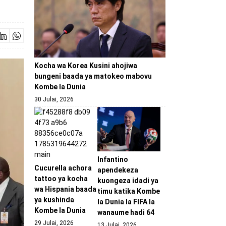
Kocha wa Korea Kusini ahojiwa
bungeni baada ya matokeo mabovu
Kombe la Dunia
30 Julai, 2026
Infantino
Cucurella achora
apendekeza
tattoo ya kocha
kuongeza idadi ya
wa Hispania baada
timu katika Kombe
ya kushinda
la Dunia la FIFA la
Kombe la Dunia
wanaume hadi 64
29 Julai, 2026
13 Julai, 2026