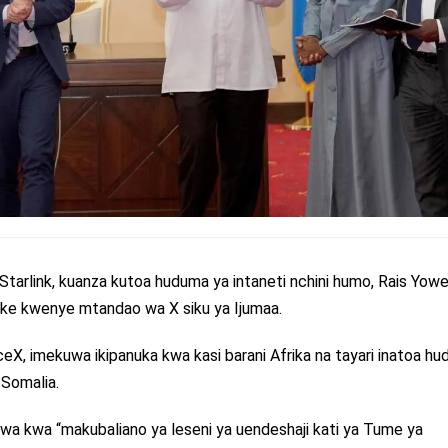
tarlink, kuanza kutoa huduma ya intaneti nchini humo, Rais Yowe
ke kwenye mtandao wa X siku ya Ijumaa.
eX, imekuwa ikipanuka kwa kasi barani Afrika na tayari inatoa h
 Somalia.
a kwa “makubaliano ya leseni ya uendeshaji kati ya Tume ya