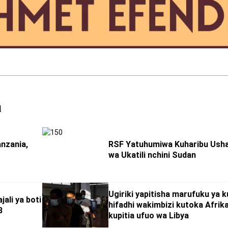
a
nzania,
RSF Yatuhumiwa Kuharibu Usha
wa Ukatili nchini Sudan
Ugiriki yapitisha marufuku ya 
jali ya boti
hifadhi wakimbizi kutoka Afrik
8
kupitia ufuo wa Libya