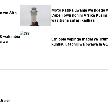
Moto katika uwanja wa ndege 
a wa Sita
Cape Town nchini Afrika Kusini
wasitisha safari kadhaa
00 wakimbia
Ethiopia yapinga madai ya Tru
a wa
kuhusu ufadhili wa bwawa la G
Uturuki