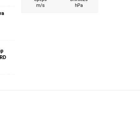
m/s
hPa
wa
mp
ERD