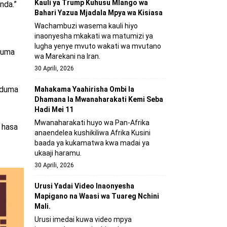
Kauli ya Trump Kuhusu Mlango wa
nda.”
Bahari Yazua Mjadala Mpya wa Kisiasa
Wachambuzi wasema kauli hiyo
inaonyesha mkakati wa matumizi ya
lugha yenye mvuto wakati wa mvutano
uduma
wa Marekani na Iran.
30 Aprili, 2026
uduma
Mahakama Yaahirisha Ombi la
Dhamana la Mwanaharakati Kemi Seba
Hadi Mei 11
Mwanaharakati huyo wa Pan-Afrika
 hasa
anaendelea kushikiliwa Afrika Kusini
baada ya kukamatwa kwa madai ya
ukaaji haramu.
30 Aprili, 2026
Urusi Yadai Video Inaonyesha
Mapigano na Waasi wa Tuareg Nchini
Mali.
Urusi imedai kuwa video mpya