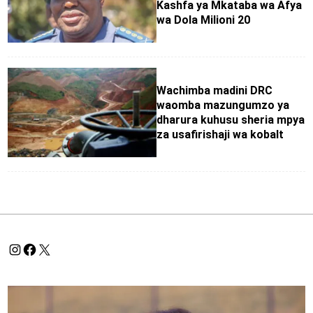
Kashfa ya Mkataba wa Afya
wa Dola Milioni 20
Wachimba madini DRC
waomba mazungumzo ya
dharura kuhusu sheria mpya
za usafirishaji wa kobalt