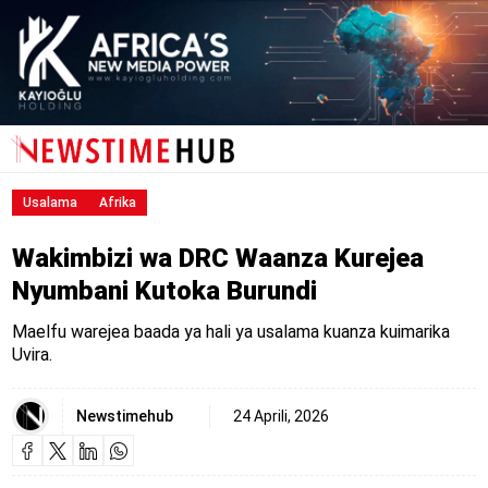
Usalama
Afrika
Wakimbizi wa DRC Waanza Kurejea
Nyumbani Kutoka Burundi
Maelfu warejea baada ya hali ya usalama kuanza kuimarika
Uvira.
Newstimehub
24 Aprili, 2026