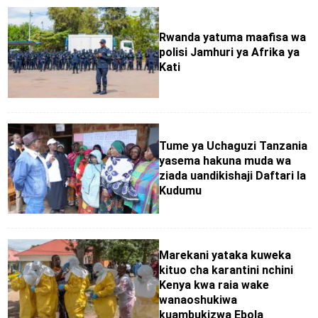
Rwanda yatuma maafisa wa
polisi Jamhuri ya Afrika ya
Kati
Tume ya Uchaguzi Tanzania
yasema hakuna muda wa
ziada uandikishaji Daftari la
Kudumu
Marekani yataka kuweka
kituo cha karantini nchini
Kenya kwa raia wake
wanaoshukiwa
kuambukizwa Ebola