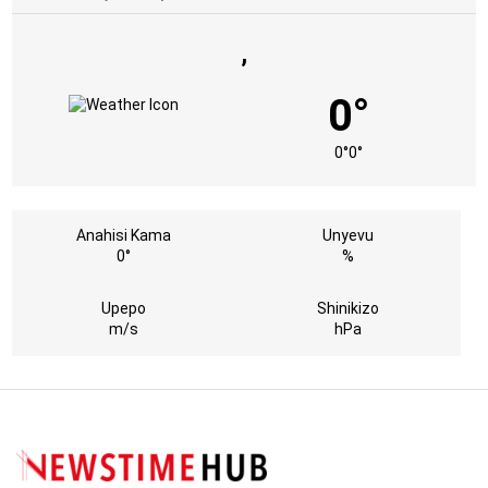
,
0°
0°
0°
Anahisi Kama
Unyevu
0°
%
Upepo
Shinikizo
m/s
hPa