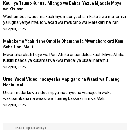
Kauli ya Trump Kuhusu Mlango wa Bahari Yazua Mjadala Mpya
wa Kisiasa
Wachambuzi wasema kauli hiyo inaonyesha mkakati wa matumizi
ya lugha yenye mvuto wakati wa mvutano wa Marekani na Iran.
30 Aprili, 2026
Mahakama Yaahirisha Ombi la Dhamana la Mwanaharakati Kemi
Seba Hadi Mei 11
Mwanaharakati huyo wa Pan-Afrika anaendelea kushikiliwa Afrika
Kusini baada ya kukamatwa kwa madai ya ukaaji haramu.
30 Aprili, 2026
Urusi Yadai Video Inaonyesha Mapigano na Waasi wa Tuareg
Nchini Mali.
Urusi imedai kuwa video mpya inaonyesha wanajeshi wake
wakipambana na waasi wa Tuareg kaskazini mwa Mali.
30 Aprili, 2026