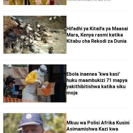
Hifadhi ya Kitaifa ya Maasai
Mara, Kenya rasmi katika
Kitabu cha Rekodi za Dunia
Ebola inaenea ‘kwa kasi’
huku maambukizi 71 mapya
yakithibitishwa katika siku
moja
Mkuu wa Polisi Afrika Kusini
Asimamishwa Kazi kwa