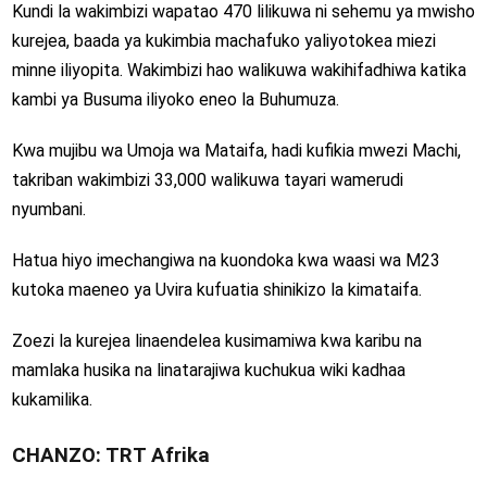
Kundi la wakimbizi wapatao 470 lilikuwa ni sehemu ya mwisho
kurejea, baada ya kukimbia machafuko yaliyotokea miezi
minne iliyopita. Wakimbizi hao walikuwa wakihifadhiwa katika
kambi ya Busuma iliyoko eneo la Buhumuza.
Kwa mujibu wa
Umoja wa Mataifa
, hadi kufikia mwezi Machi,
takriban wakimbizi 33,000 walikuwa tayari wamerudi
nyumbani.
Hatua hiyo imechangiwa na kuondoka kwa waasi wa
M23
kutoka maeneo ya Uvira kufuatia shinikizo la kimataifa.
Zoezi la kurejea linaendelea kusimamiwa kwa karibu na
mamlaka husika na linatarajiwa kuchukua wiki kadhaa
kukamilika.
CHANZO: TRT Afrika