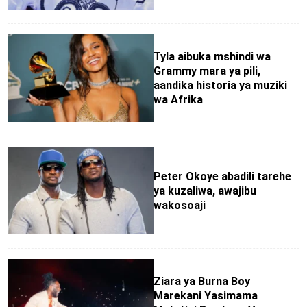
Tyla aibuka mshindi wa
Grammy mara ya pili,
aandika historia ya muziki
wa Afrika
Peter Okoye abadili tarehe
ya kuzaliwa, awajibu
wakosoaji
Ziara ya Burna Boy
Marekani Yasimama