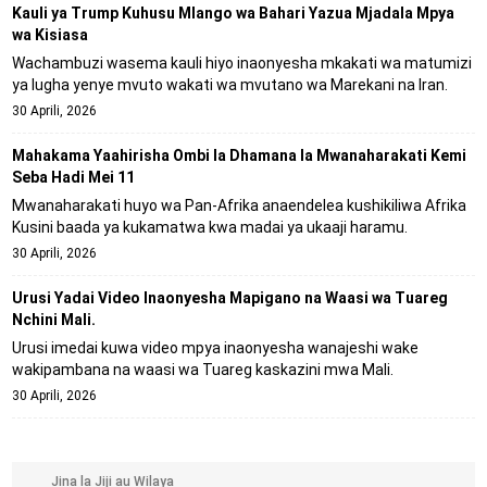
Kauli ya Trump Kuhusu Mlango wa Bahari Yazua Mjadala Mpya
wa Kisiasa
Wachambuzi wasema kauli hiyo inaonyesha mkakati wa matumizi
ya lugha yenye mvuto wakati wa mvutano wa Marekani na Iran.
30 Aprili, 2026
Mahakama Yaahirisha Ombi la Dhamana la Mwanaharakati Kemi
Seba Hadi Mei 11
Mwanaharakati huyo wa Pan-Afrika anaendelea kushikiliwa Afrika
Kusini baada ya kukamatwa kwa madai ya ukaaji haramu.
30 Aprili, 2026
Urusi Yadai Video Inaonyesha Mapigano na Waasi wa Tuareg
Nchini Mali.
Urusi imedai kuwa video mpya inaonyesha wanajeshi wake
wakipambana na waasi wa Tuareg kaskazini mwa Mali.
30 Aprili, 2026