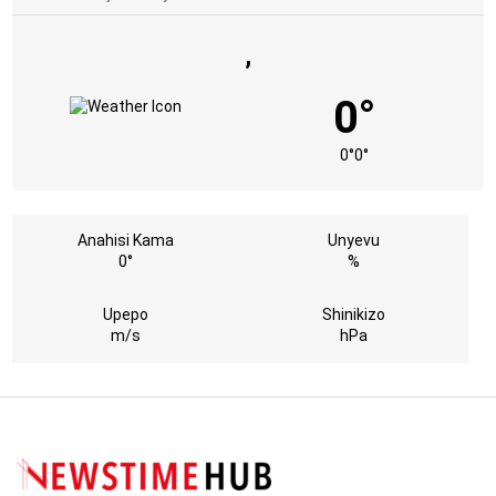
,
0°
0°
0°
Anahisi Kama
Unyevu
0°
%
Upepo
Shinikizo
m/s
hPa