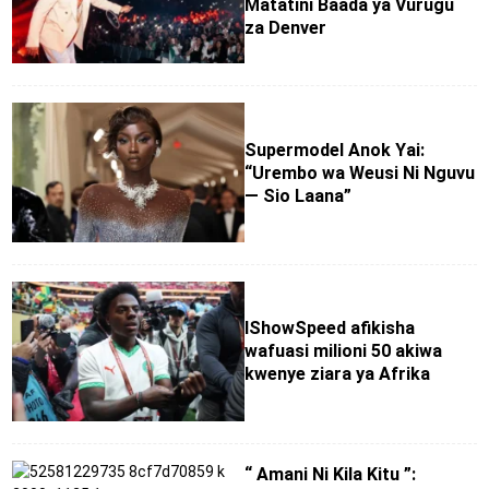
Matatini Baada ya Vurugu
za Denver
Supermodel Anok Yai:
“Urembo wa Weusi Ni Nguvu
— Sio Laana”
IShowSpeed afikisha
wafuasi milioni 50 akiwa
kwenye ziara ya Afrika
“ Amani Ni Kila Kitu ”: