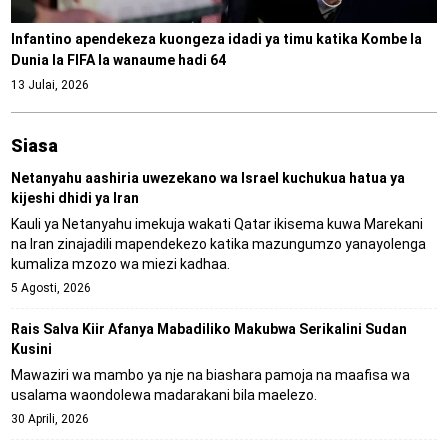
Infantino apendekeza kuongeza idadi ya timu katika Kombe la
Dunia la FIFA la wanaume hadi 64
13 Julai, 2026
Siasa
Netanyahu aashiria uwezekano wa Israel kuchukua hatua ya
kijeshi dhidi ya Iran
Kauli ya Netanyahu imekuja wakati Qatar ikisema kuwa Marekani
na Iran zinajadili mapendekezo katika mazungumzo yanayolenga
kumaliza mzozo wa miezi kadhaa.
5 Agosti, 2026
Rais Salva Kiir Afanya Mabadiliko Makubwa Serikalini Sudan
Kusini
Mawaziri wa mambo ya nje na biashara pamoja na maafisa wa
usalama waondolewa madarakani bila maelezo.
30 Aprili, 2026