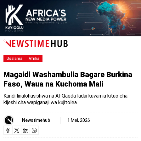
Usalama
Afrika
Magaidi Washambulia Bagare Burkina
Faso, Waua na Kuchoma Mali
Kundi linalohusishwa na Al-Qaeda ladai kuvamia kituo cha
kijeshi cha wapiganaji wa kujitolea.
Newstimehub
1 Mei, 2026