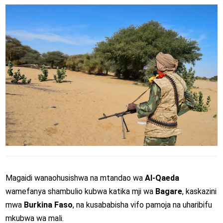
Magaidi wanaohusishwa na mtandao wa
Al-Qaeda
wamefanya shambulio kubwa katika mji wa
Bagare
, kaskazini
mwa
Burkina Faso
, na kusababisha vifo pamoja na uharibifu
mkubwa wa mali.