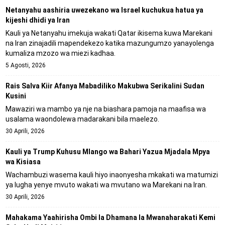
Netanyahu aashiria uwezekano wa Israel kuchukua hatua ya
kijeshi dhidi ya Iran
Kauli ya Netanyahu imekuja wakati Qatar ikisema kuwa Marekani
na Iran zinajadili mapendekezo katika mazungumzo yanayolenga
kumaliza mzozo wa miezi kadhaa.
5 Agosti, 2026
Rais Salva Kiir Afanya Mabadiliko Makubwa Serikalini Sudan
Kusini
Mawaziri wa mambo ya nje na biashara pamoja na maafisa wa
usalama waondolewa madarakani bila maelezo.
30 Aprili, 2026
Kauli ya Trump Kuhusu Mlango wa Bahari Yazua Mjadala Mpya
wa Kisiasa
Wachambuzi wasema kauli hiyo inaonyesha mkakati wa matumizi
ya lugha yenye mvuto wakati wa mvutano wa Marekani na Iran.
30 Aprili, 2026
Mahakama Yaahirisha Ombi la Dhamana la Mwanaharakati Kemi